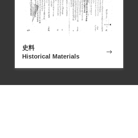
分局文正派出所，害他白跑一趟。假釋
後，所屬派出所每月暗中查訪2次以上。據
派出所報告，王德勝的生活單純、活動正
常，能安分，未發現不法活動。
王德勝妻子王張杏源於2000年3月1日向補
史料
償基金會提出補償申請，2002年1月19日經
Historical Materials
第二屆第十六次臨時董事會審核通過予以
補償,，補償理由為原判決認定王德勝意圖
以非法之方法顛覆政府而著手實行，係以
王君之自白及共同被告間之供述互證為
據，惟王君參加組織及吸收他人參加之行
為，尚難認已達意圖以非法之方法顛覆政
府而著手實行之階段，此外復無其他具體
佐證，故應認本案非有實據。2018年10月4
日經促轉會撤銷有罪判決公告。