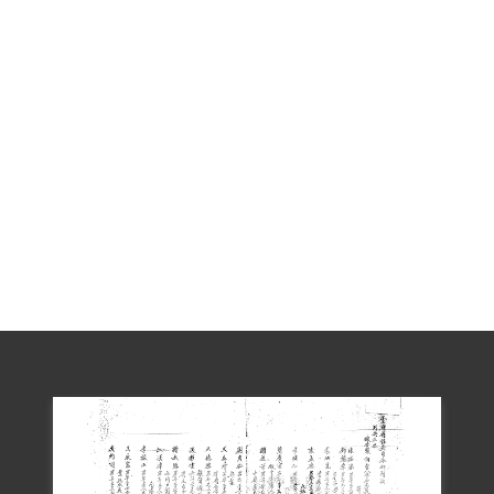
保護管束，7月22日假釋出獄，共執行33年
11個月又4天。後奉總統1987年7月11日令
核定刑期減為有期徒刑15年、褫奪公權10
年，7月14日予以復權。
王德勝被捕時已經結婚，並育有兩個兒
子，大者8歲、小的3歲，加上又是長子，
原本整個家庭生活都靠他支撐，被捕後，
家庭經濟狀況崩潰，只能由妻子和年老的
雙親出去工作賺錢，幫人洗衣、帶小孩維
持生計。出獄後因為政治犯的案底，沒人
要雇用，只好靠妻子養。且言行不得自
由，警總軍法處規定其在1984年4月12日上
午9時持文前往臺中市警察局第一分局大誠
派出所報到。但報到資訊有誤，應為第二