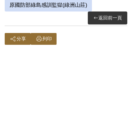
原國防部綠島感訓監獄(綠洲山莊)
交臺灣省保安司令部，10月5日經軍法處審
判官端木棪以《刑法》第一百條「共同意
返回前一頁
圖以非法之方法顛覆政府而著手實行」罪
名，處無期徒刑，褫奪公權終身，財產除
分享
列印
酌留其家屬必需生活費外全部沒收。12月5
日經國防部核定。
1951年1月15日移送新店臺北軍人監獄，
1951年5月17日轉送綠島新生訓導處，是第
一批送至綠島的政治犯。在綠島待了3年
後，又送回臺灣軍人監獄待了19年，1972
年5月2日再轉送綠島感訓監獄。1982年3月
22日其母去世，3月28日申請奔喪未獲允
許，成為其生平一大憾事。
1984年1月19日奉國防部令核准假釋，交付