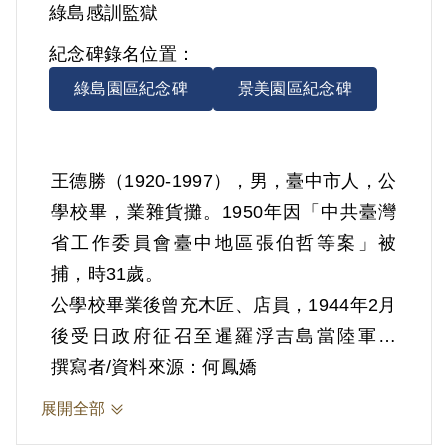
綠島感訓監獄
紀念碑錄名位置：
綠島園區紀念碑
景美園區紀念碑
王德勝（1920-1997），男，臺中市人，公
學校畢，業雜貨攤。1950年因「中共臺灣
省工作委員會臺中地區張伯哲等案」被
捕，時31歲。
公學校畢業後曾充木匠、店員，1944年2月
後受日政府征召至暹羅浮吉島當陸軍通
譯，1946年6月1日返臺，販賣蔬菜、什貨
撰寫者/資料來源：何鳳嬌
為生。
展開全部
據官方資料，1949年1月經朋友李炳崑介紹