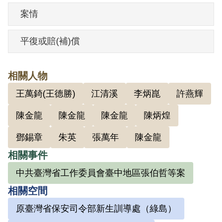
參加共黨，並沒辦任何手續，只有用口頭
案情
講而已。加入共黨後，看過《中國之命
運》等書。後來李炳崑將陳炳煌、吳深根
平復或賠(補)償
二人交由王德勝領導，成立支部，支部主
要的工作為學習，並無其他活動。1949年3
相關人物
月吸收陳金龍、張萬年、朱英3人入黨。至
王萬錡(王德勝)
江清溪
李炳崑
許燕輝
1949年6月後因生活關係，早出晚歸，與李
炳崑的連絡即疏。後來張萬年遷居高雄，
陳金龍
陳金龍
陳金龍
陳炳煌
朱英謀職臺北，除和隣居陳炳煌、吳深根
鄧錫章
朱英
張萬年
陳金龍
有接觸外，陳金龍亦難見到，領導的支部
相關事件
並無任何表現。
中共臺灣省工作委員會臺中地區張伯哲等案
1950年3月19日在家遭國防部保密局逮捕，
相關空間
送至臺中鐵路警察局，隔天再轉送臺北保
密局。在保密局偵辦期間遭受嚴酷的刑求
原臺灣省保安司令部新生訓導處（綠島）
逼供，以致牽連出無辜的朋友。8月5日移