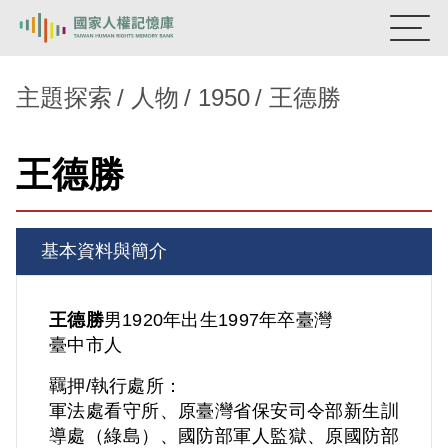
:::
國家人權記憶庫
主題探索
人物
1950
王德勝
熱門關鍵字：
陳孟和
李舜治
鹿窟事件
安康接待室
王德勝
新生訓導處
蛋殼畫
送物單
主題探索
基本資料與簡介
背景知識
關於我們
王德勝
男
1920年出生
1997年卒
臺灣
臺中市人
意見信箱
羈押/執行處所：
軍法處看守所、原臺灣省保安司令部新生訓
導處（綠島）、國防部軍人監獄、原國防部