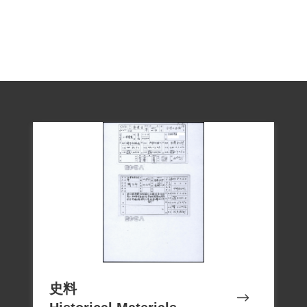
中，被控犯行為「被告蔡水泉、郭雙吉均
於三十七年十月間在郭雙吉家受聽匪徒黃
添才及所帶不相識四人講述以『三七五』
減租為題及時局問題等反動言論」，未具
體求刑。初次判決後經上呈國防部、總統
府均表示同意，於1953年5月23日臺灣省保
安司令部（42）安度字第0739號判決書，
判決交付感化3年。迄1956年7月18日刑滿
開釋。
2000年簡郭吳錦清、郭書瑾等代表向補償
基金會提出補償申請，2002年10月5日經第
二屆第二十三次董事會審核通過。2018年
史料