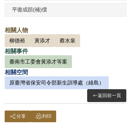
往來。而黃添才因常到他店裡製作衣服而
平復或賠(補)償
認識，但不相往來，至1948年底黃添才引
導他到柳德裕家集會，共有黃添才、王炎
相關人物
山、柳德裕、蔡水泉及郭雙吉等5人，討論
柳德裕
黃添才
蔡水泉
米價、減租、職業，以及社會各種問題，
相關事件
先後集會兩次。在柳德裕家集會前，曾在
跛腳川家聽到黃添才、王炎山及一位不相
臺南市工委會黃添才等案
識的人在集會，討論物價漲落問題。同年
相關空間
12月，黃添才又偕王炎山、蔡水泉到他家
原臺灣省保安司令部新生訓導處（綠島）
集會一次，討論選舉連震東為國民大會代
返回前一頁
表是否適宜，也談論物價問題。以後即未
再集會。1949年春，黃添才曾邀參加共
黨，因不知共黨是什麼內容，故當時沒有
分享
列印
表示。