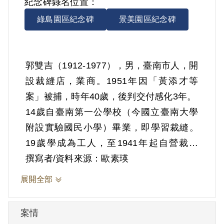
紀念碑錄名位置：
綠島園區紀念碑
景美園區紀念碑
郭雙吉（1912-1977），男，臺南市人，開
設裁縫店，業商。1951年因「黃添才等
案」被捕，時年40歲，後判交付感化3年。
14歲自臺南第一公學校（今國立臺南大學
附設實驗國民小學）畢業，即學習裁縫。
19歲學成為工人，至1941年起自營裁縫
店。根據審訊資料，日治時期，李媽兜在
撰寫者/資料來源：歐素瑛
臺南市各寺廟公開講演，抨擊日本政府，
展開全部
因曾聽過而認識李，但未曾往來。戰後，
1949年2、3月間，李媽兜曾拿一套西裝給
案情
他修改，付給工資後即離開，以後亦未再