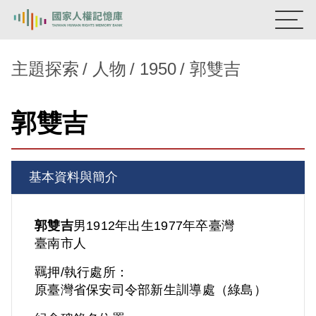
:::
國家人權記憶庫
主題探索
人物
1950
郭雙吉
熱門關鍵字：
陳孟和
李舜治
鹿窟事件
安康接待室
郭雙吉
新生訓導處
蛋殼畫
送物單
主題探索
基本資料與簡介
背景知識
關於我們
郭雙吉
男
1912年出生
1977年卒
臺灣
臺南市人
意見信箱
羈押/執行處所：
原臺灣省保安司令部新生訓導處（綠島）