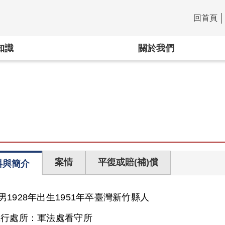
回首頁
:::
知識
關於我們
案情
平復或賠(補)償
料與簡介
男
1928年出生
1951年卒
臺灣
新竹縣人
執行處所：
軍法處看守所