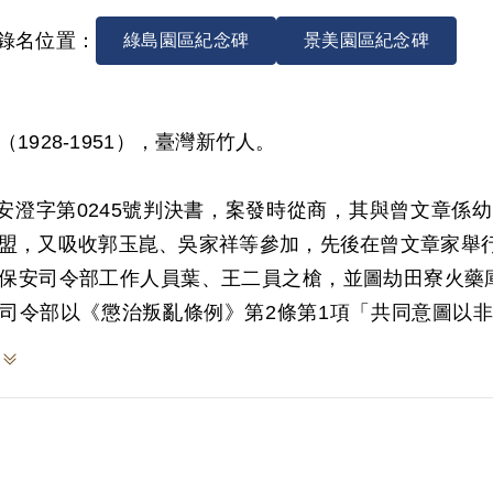
錄名位置：
綠島園區紀念碑
景美園區紀念碑
（1928-1951），臺灣新竹人。
9)安澄字第0245號判決書，案發時從商，其與曾文章
盟，又吸收郭玉崑、吳家祥等參加，先後在曾文章家舉
保安司令部工作人員葉、王二員之槍，並圖劫田寮火藥庫不
司令部以《懲治叛亂條例》第2條第1項「共同意圖以
其財產除酌留其家屬必需之生活費外全部沒收。1951年
於1999年4月向補償基金會提出申請，2000年12月經
原判決認定其意圖以非法之方法變更國憲、顛覆政府而
已銷毀，惟原判決對其於偵審中是否供認未予查證敘明