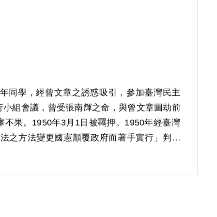
係幼年同學，經曾文章之誘惑吸引，參加臺灣民主
行小組會議，曾受張南輝之命，與曾文章圖劫前
果。1950年3月1日被羈押。1950年經臺灣
非法之方法變更國憲顛覆政府而著手實行」判處
1月21日執行死刑。
第1屆第10次臨時董事會審核通過予以補償。補償
著手實行，僅以其在獲案時，供認不諱為據；雖
，且其與曾文章圖劫田寮火藥庫部分，亦尚在謀