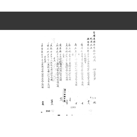
史料
Historical Materials