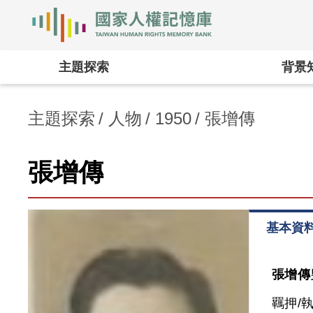
國家人權記憶庫
:::
主題探索
背景
主題探索
人物
1950
張增傳
張增傳
基本資
張增傳
羈押/