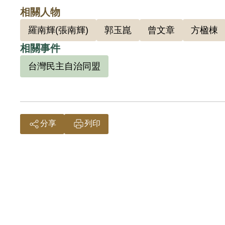
議，因
相關人物
201
羅南輝(張南輝)
郭玉崑
曾文章
方楹棟
相關事件
台灣民主自治同盟
分享
列印