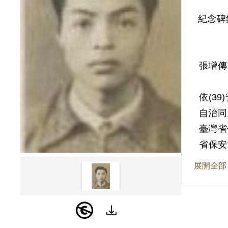
紀念碑
張增傳
依(3
自治同
臺灣省
省保安
死刑，
展開全部
其家屬
理由為
案卷業