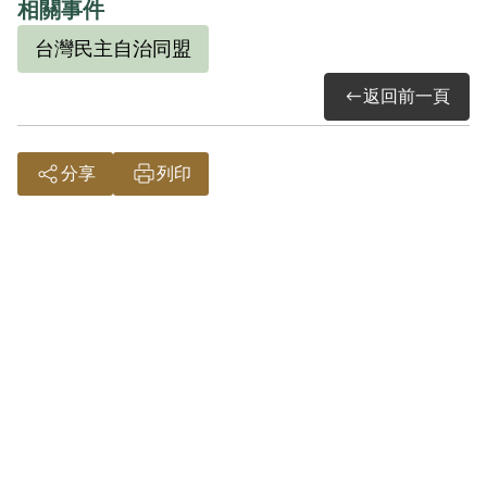
交由呂黃石保管，準備殺外省籍貪官污
相關事件
吏。後由廖金照介紹參加臺灣民主自治同
台灣民主自治同盟
盟組織，曾交自傳由江漢津監誓加入匪
返回前一頁
黨，隸屬豐原支部，受江漢津領導，閱讀
反動書刊，並受命爭取群眾，展開宣傳工
作，曾向岸里國校教員呂黃石、呂鐵石，
分享
列印
林益讓宣傳共匪政治之優點等反動言論，
並擬吸收呂黃石加入匪幫未果等情。1954
年8月9日被羈押。1955年經臺灣省保安司
令部以《懲治叛亂條例》第2條第1項「意
圖以非法之方法顛覆政府而著手實行」判
處死刑，全部財產除酌留其家屬必需生活
費外均沒收。1958年5月9日執行死刑。
其家屬於1999年6月向補償基金會提出申