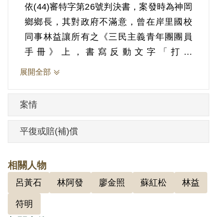
依(44)審特字第26號判決書，案發時為神岡
鄉鄉長，其對政府不滿意，曾在岸里國校
同事林益讓所有之《三民主義青年團團員
手冊》上，書寫反動文字「打死
╳╳╳」。復書寫日文紅爆炸反動傳單油
展開全部
印一百八十餘份，內容為攻訐貪官污吏，
呼籲臺灣青年團結為國除害，交由林益讓
案情
郵寄各縣市政府及警察局。二二八事變
時，曾挪用存市民館之手榴彈二十餘顆，
平復或賠(補)償
於事變後藏家中，企圖炸殺外省人，旋於
清鄉時，乃將此批手榴彈交林阿發收藏，
相關人物
又私自收藏其友周樑山交予丟棄之日製廢
呂黃石
林阿發
廖金照
蘇紅松
林益
手槍一支，又向前裝甲兵火牛部隊排長符
明購買美製45式手槍、子彈，並將槍彈統
符明