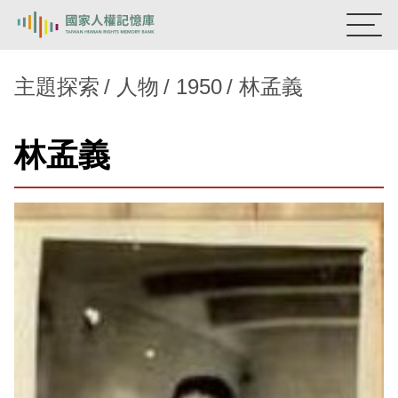
:::
國家人權記憶庫
主題探索
人物
1950
林孟義
熱門關鍵字：
陳孟和
李舜治
鹿窟事件
安康接待室
林孟義
新生訓導處
蛋殼畫
送物單
主題探索
背景知識
關於我們
意見信箱