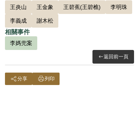
王炎山
王金象
王碧蕉(王碧樵)
李明珠
李義成
謝木松
相關事件
李媽兜案
返回前一頁
分享
列印