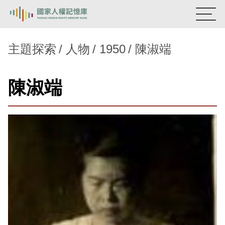
:::
國家人權記憶庫
主題探索
人物
1950
陳淑端
熱門關鍵字：
陳孟和
李舜治
鹿窟事件
安康接待室
陳淑端
新生訓導處
蛋殼畫
送物單
主題探索
背景知識
關於我們
意見信箱