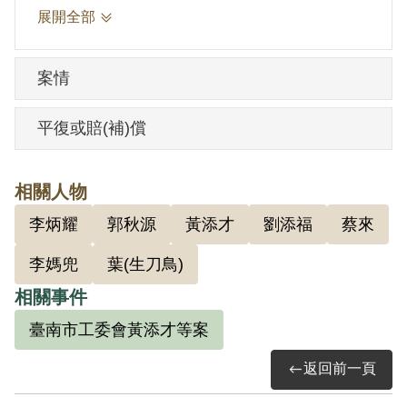
開設碾米廠及糖廠，廈門被日軍占領後，
展開全部
又往福州經營碾米廠。1945年11月間返
臺，自營鐵釘手工業。1950年參加臺南市
案情
安平區成功戲院為股東兼營鐵釘生業。
林江龍日治時期因曾參加臺灣文化協會而
平復或賠(補)償
與李媽兜認識，結為莫逆，但未曾參加共
黨。根據官方檔案，1947年二二八事件
相關人物
前，李媽兜偕郭秋源到林江龍家，邀他到
李炳耀
郭秋源
黃添才
劉添福
蔡來
何亦傳家參加集會一次，在場有李媽兜、
郭秋源、何亦傳、李炳耀、劉添福等人，
李媽兜
葉(生刀鳥)
由李媽兜主持講解對日戰爭的經過及國共
相關事件
雙方的比較。之後，未再參加集會。1948
臺南市工委會黃添才等案
年6月間，曾對蔡來表示年紀已老，不願做
返回前一頁
政治工作，也曾對李媽兜直接表示不願為
共黨工作。又，據其1952年6月的偵訊筆錄