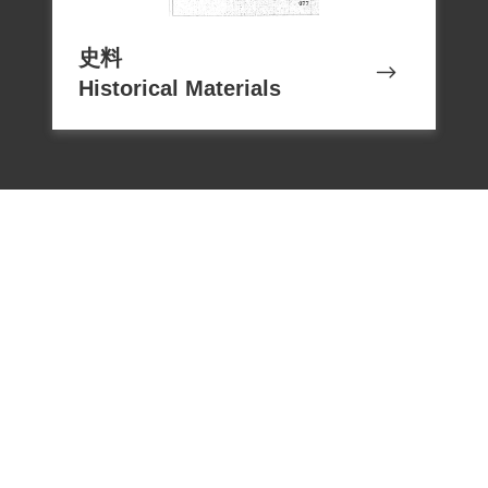
留其家屬必需生活費用外沒收。
史料
1959年4月，曾向國防部臺灣軍人監獄申請
Historical Materials
保外就醫，但未獲准。迄1961年11月1日才
刑滿開釋。由於十年的牢獄生活，身體一
直衰弱，因此出獄不到二年半，於1964年3
月17日過世。
2001年孫林水鵝、葉坤霖等代表向補償基
金會提出補償申請，2002年11月2日經第二
屆第十次董事會審核通過。2018年12月7日
本文僅供瀏覽，若閱覽後有額外需求，應
電話：02-22182438
依著作權法規定，由使用者依合理使用立
傳真：02-22182436
場主張並自負相關責任，或另洽該資料作