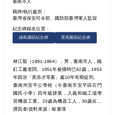
臺南市人
羈押/執行處所：
臺灣省保安司令部、國防部臺灣軍人監獄
紀念碑錄名位置：
綠島園區紀念碑
景美園區紀念碑
林江龍（1891-1964），男，臺南市人，鐵
釘工廠老闆。1951年被捕時已62歲，1953
年因涉「黃添才等案」處10年有期徒刑。
臺南州安平公學校（今臺南市安平區石門
國民小學）四年級肄業，入義和鐵工場學
習機器工業。23歲為機器工人，30歲在屏
東自營鐵工場，至1927年往中國福建石碼
撰寫者/資料來源：歐素瑛