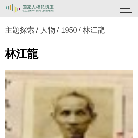
:::
國家人權記憶庫
主題探索
人物
1950
林江龍
熱門關鍵字：
陳孟和
李舜治
鹿窟事件
安康接待室
林江龍
新生訓導處
蛋殼畫
送物單
主題探索
背景知識
關於我們
意見信箱