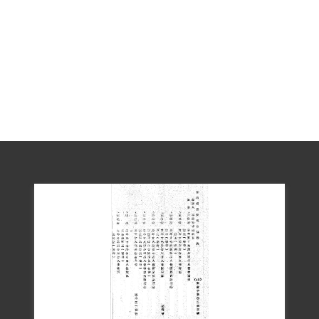
募捐金錢交給匪李媽兜應用之事寔，雖在
本庭僅謂只有在四十年二、三月間給他七
十元，是向他買藥的等語，第查被告在保
密局初供三十八年間李媽兜曾向我借七十
元，三十九年又向我借錢，我拿出二十
元。及四十年我又拿七十元給他，都是新
臺幣。在二二八事變後，我知李是共黨份
子等語」，未具體求刑。1953年2月，臺灣
省保安司令部以「連續為叛徒供給金錢」
之罪名，判處有期徒刑5年，褫奪公權5
年。3月上呈國防部後，以量刑似嫌稍輕，
擬按原罪名改處有期徒刑10年，褫奪公權8
年。經上呈總統府並獲同意後，於5月22日
以（42）安度字第0947號判決書，判處有
期徒刑10年，褫奪公權8年，全部財產除酌