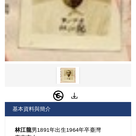
基本資料與簡介
林江龍
男
1891年出生
1964年卒
臺灣