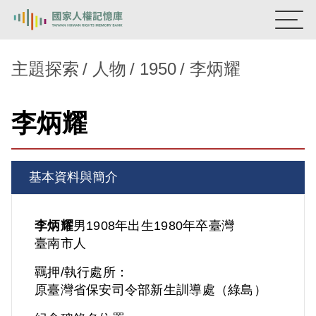
:::
國家人權記憶庫
主題探索
人物
1950
李炳耀
熱門關鍵字：
陳孟和
李舜治
鹿窟事件
安康接待室
李炳耀
新生訓導處
蛋殼畫
送物單
主題探索
基本資料與簡介
背景知識
關於我們
李炳耀
男
1908年出生
1980年卒
臺灣
臺南市人
意見信箱
羈押/執行處所：
原臺灣省保安司令部新生訓導處（綠島）