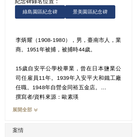
紀念碑錄名位置：
綠島園區紀念碑
景美園區紀念碑
李炳耀（1908-1980），男，臺南市人，業
商。1951年被捕，被捕時44歲。
15歲自安平公學校畢業，曾在日本鹽業公
司任雇員11年。1939年入安平大和鐵工廠
任職。1948年自營金同裕五金店。
撰寫者/資料來源：歐素瑛
展開全部
依據官方檔案，他因和中共臺南市工作委
案情
員會書記李媽兜有一面之緣，就被認定涉