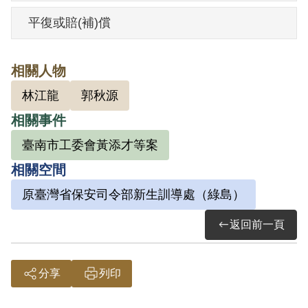
及「黃添才等案」。1947年二二八事件
平復或賠(補)償
前，林江龍通知他說要在何亦傳家集會，
囑其前去，當時因對國內問題甚感興趣，
相關人物
況何亦傳係其表親，遂依約赴會。當天參
林江龍
郭秋源
與集會的還有臺南市工委會書記李媽兜、
相關事件
郭秋源、劉添福等人，由李媽兜主持發
言，講解對日戰爭的經過、國共雙方的比
臺南市工委會黃添才等案
較等，之後即未再參與集會，也未曾參加
相關空間
共黨。1951年11月2日與何亦傳一同被捕，
原臺灣省保安司令部新生訓導處（綠島）
後經臺灣省保安司令部依（42）安度字第
返回前一頁
0739號裁定交付感化3年。
分享
列印