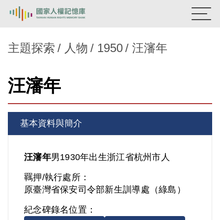
:::
國家人權記憶庫
主題探索
人物
1950
汪瀋年
熱門關鍵字：
陳孟和
李舜治
鹿窟事件
安康接待室
汪瀋年
新生訓導處
蛋殼畫
送物單
主題探索
基本資料與簡介
背景知識
關於我們
汪瀋年
男
1930年出生
浙江省
杭州市人
羈押/執行處所：
意見信箱
原臺灣省保安司令部新生訓導處（綠島）
紀念碑錄名位置：