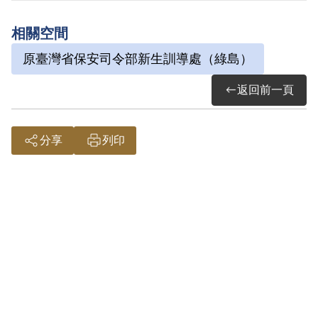
令部以《戡亂時期檢肅匪諜條例》第8條第
相關空間
1項第2款判處交付感化，期間另以命令定
原臺灣省保安司令部新生訓導處（綠島）
之。1954年11月26日交付感化。1958年7
月23日開釋。
返回前一頁
其於1999年5月向補償基金會提出申請，
分享
列印
2001年6月經第2屆第9次臨時董事會審核通
過予以補償。補償理由為原判決認定其交
付感化，係以其於國局勢動蕩不安時嚮往
「解放」，並曾閱讀左傾書籍，應屬思想
層次問題。故認本案非有實據。
2018年12月經促轉會公告撤銷判決處分。