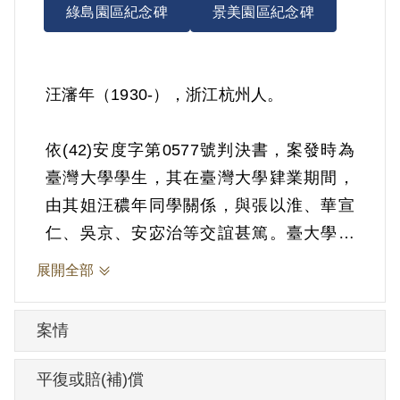
綠島園區紀念碑
景美園區紀念碑
汪瀋年（1930-），浙江杭州人。
依(42)安度字第0577號判決書，案發時為
臺灣大學學生，其在臺灣大學肄業期間，
由其姐汪穠年同學關係，與張以淮、華宣
仁、吳京、安宓治等交誼甚篤。臺大學生
陳錢潮因內亂罪嫌為臺灣高等法院羈押獲
展開全部
釋後，汪穠年及張以淮等曾茶會慶祝，其
亦在座。汪穠年等發起組織樂群音樂社，
案情
其亦曾參加，之後於課餘並閱讀《思想方
法論》、《新人生觀》等左傾書籍。1952
平復或賠(補)償
年8月19日被羈押。1953年經臺灣省保安司