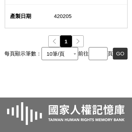
420205
前一頁
1
後一頁
每頁顯示筆數：
前往
頁
GO
10筆/頁