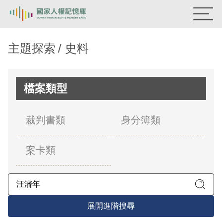
:::
國家人權記憶庫
主題探索
史料
熱門關鍵字：
陳孟和
李舜治
鹿窟事件
安康接待室
新生訓導處
蛋殼畫
送物單
檔案類型
主題探索
裁判書類
身分簿類
背景知識
案卡類
關於我們
意見信箱
展開進階搜尋