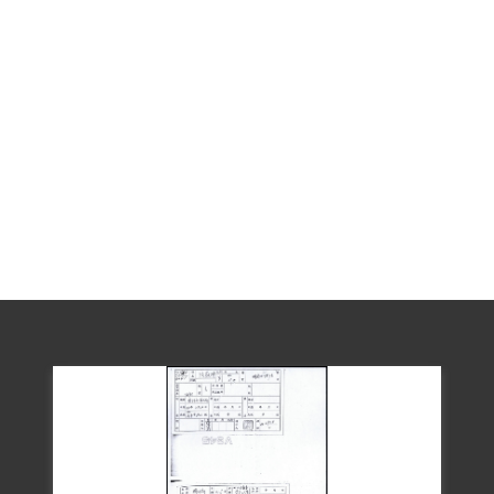
石渠，惟因郵電檢查，遲未寄發。段徽楷
乃與妻姚師真暗通信件，以「石哥」、
「賀表妹夫」為戴石渠之代名，間接保持
聯繫，且其往來信件段澐、段復、盧兆麟
均曾閱及。1952年6月，段澐發現遭保密局
注意監視後，密與段復商議，商定段徽楷
向保密局投案自首，並囑段徽楷捏稱到臺
一年餘從未洩漏身分，以卸段澐、段復包
庇之責。
1952年6月23日，段徽楷在段政、段澐及張
揚明的要求下，向保密局自首時，並無立
刻遭到扣押，而是每2-3日至該局談話一
次，但保密局認為段徽楷避重就輕，自首
不誠，1953年8月5日在一次招往談話時扣