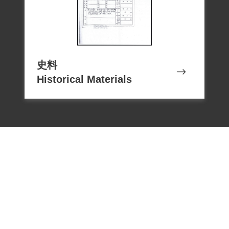
留。
判決書認定段徽楷係偽自首，指控其甘心
「附匪」，乃依《懲治叛亂條例》第二條
第一項，意圖以非法之方法顛覆政府而著
史料
手實行罪名，判處死刑，褫奪公權終身，
Historical Materials
全部財產除酌留家屬必需生活外沒收。
1954年1月30日與段澐、段復、謝小球等
人，由憲兵第八團綁赴新店安坑刑場執行
槍決。執行前段澐、段復、謝小球當場留
有遺囑，但段徽楷無留下遺言或遺囑。行
刑後屍體無人領回，由臺北市衛生院轉飭
極樂殯儀館收埋，葬於今臺北六張犁政治
受難者墓區，立碑日期為「民國四十三年
二月二日」。1957年2月段萬鈞、段濟安向
國防部軍法處呈請，獲准領回屍體。