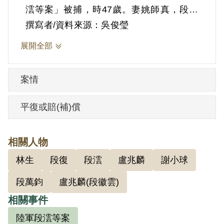
澐等案」被捕，時47歲。妻姚師真，段澐
為其堂兄。
撰寫者/資料來源：吳俊瑩
段徽楷對武器彈藥性能及保管方法有相當
展開全部
經驗，曾任軍事委員會總務廳科員、軍政
部軍械司科員、第三兵站總監部科長、後
案情
方勤務部軍械處兼科長等職，主辦各戰區
械彈補給調度事宜。
平復或賠(補)償
1949年自廣州撤退來臺後，任聯勤總部兵
工署外勤司上校副司長，全家住在段澐
相關人物
家。後因與上司鬧意見，降為科長，憤而
林生
段復
段澐
盧兆麟
謝小球
辭職。來臺不到一年，於1949年10月攜眷
同前第八十七軍參謀長、同為湖南衡陽人
段萬鈞
盧兆麟(段徽雲)
的汪祥吉，搭乘空軍總部軍機飛返湖南。
相關事件
依國防部42年度廉度字第六十五號判決所
陸軍段澐等案