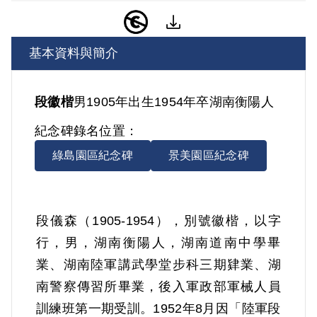
基本資料與簡介
段徽楷
男
1905年出生
1954年卒
湖南
衡陽人
紀念碑錄名位置：
綠島園區紀念碑
景美園區紀念碑
段儀森（1905-1954），別號徽楷，以字
行，男，湖南衡陽人，湖南道南中學畢
業、湖南陸軍講武學堂步科三期肄業、湖
南警察傳習所畢業，後入軍政部軍械人員
訓練班第一期受訓。1952年8月因「陸軍段