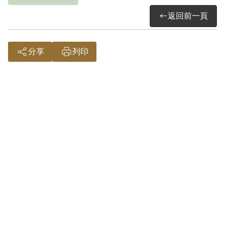
載，段澐因見大陸各地相繼棄守，意志動
返回前一頁
搖，遂囑堂兄段徽楷攜眷返湖南原籍。
1950年3月，段徽楷前往長沙與湖南統一戰
線部長劉道衡、戴石渠商談，後在戴石渠
分享
列印
陪同下前往天津，與解放軍軍委會幹部關
克、吳若冰洽談策反對象，密囑段徽楷來
臺策動段澐、段復「陣前起義」。1950年
12月段徽楷偕戴石渠至港，函囑第八十七
軍上尉附員段萬鈞，以養父子關係為其申
請入臺，並由第八十七軍衛生營營長林生
英、醫官王輝樞二人保證。1951年3月段徽
楷與謝小球同輪來臺，妻兒留居衡陽，住
在段澐家中。段徽楷將段澐化名為「潤甫
兄」，段復化名為「潤甫弟」，並稱段
澐、段復均已允諾「附匪」，原擬函告戴