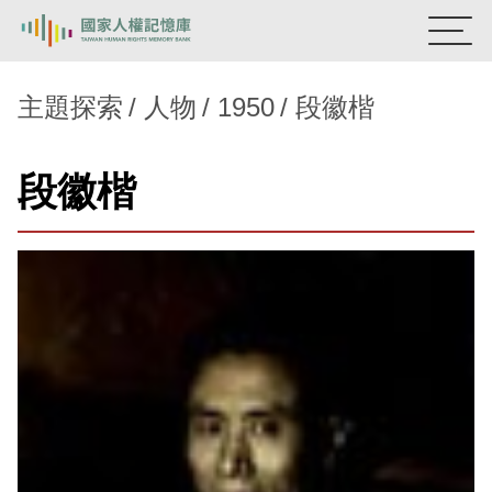
:::
國家人權記憶庫
主題探索
人物
1950
段徽楷
熱門關鍵字：
陳孟和
李舜治
鹿窟事件
安康接待室
段徽楷
新生訓導處
蛋殼畫
送物單
主題探索
背景知識
關於我們
意見信箱