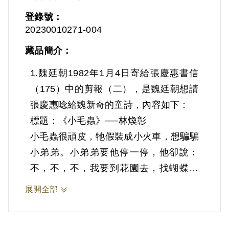
登錄號：
20230010271-004
藏品簡介：
1.魏廷朝1982年1月4日寄給張慶惠書信
（175）中的剪報（二），是魏廷朝想請
張慶惠唸給魏新奇的童詩，內容如下：
標題：《小毛蟲》──林煥彰
小毛蟲很頑皮，牠假裝成小火車，想騙騙
小弟弟。小弟弟要他停一停，他卻說：
不，不，不，我要到花園去，找蝴蝶姐
姐。──選自《小河有一首歌》，漢京
展開全部
版。