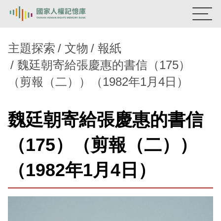
:::
國家人權記憶庫
主題探索
文物
報紙
魏廷朝寄給張慶惠的書信（175）
熱門關鍵字：
陳孟和
李舜治
鹿窟事件
安康接待室
（剪報（二））（1982年1月4日）
新生訓導處
蛋殼畫
送物單
主題探索
魏廷朝寄給張慶惠的書信
背景知識
（175）（剪報（二））
關於我們
（1982年1月4日）
意見信箱