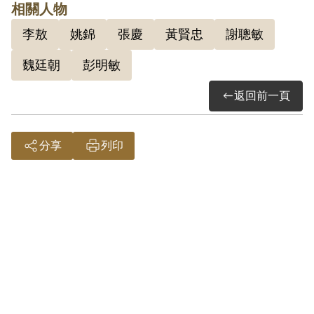
2.魏廷朝(1936-1999)，出生於桃園，就
相關人物
讀於義民中學時期，喜歡歷史老師黃賢
李敖
姚錦
張慶
黃賢忠
謝聰敏
忠、國文老師姚錦的課，當時也開始閱讀
魏廷朝
彭明敏
魯迅作品。後考取成功中學，但因拒絕參
加救國團而退學自修，於1954年以同等
返回前一頁
學歷考上台大法律系。畢業及退伍後，於
1961-1963年間曾任國防部作戰情報研究
分享
列印
室研究員、中央研究院近代史研究所助理
研究員。1963年因與謝聰敏、彭明敏撰
《台灣人民自救運動宣言》，被捕入獄，
被判有期徒刑8年，後減刑為4年，於
1968年出獄。1971年魏廷朝、謝聰敏、
李敖被捕，罪嫌為涉台南美國新聞處與美
國花旗銀行台北分行爆炸案，1972年被
判有期徒刑12年，後於1975年減刑為5