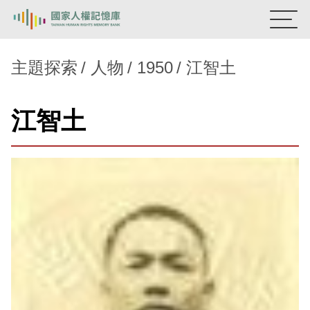
:::
國家人權記憶庫
主題探索
人物
1950
江智土
熱門關鍵字：
陳孟和
李舜治
鹿窟事件
安康接待室
江智土
新生訓導處
蛋殼畫
送物單
主題探索
背景知識
關於我們
意見信箱