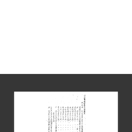
江智土的女兒江瑺妹說：回憶父親被捕當
天，深夜憲兵、警察、治安人員等闖入家
中，強行帶走父親，一群年幼的孩童被驚
醒，一臉茫然地看著，身上不停地發抖。
父親被關以後，家中頓失經濟來源，母親
時常在暗夜中啜泣。之後，生性堅毅的母
親（梁奔妹）一人身兼數職，不僅照顧5名
年幼子女，還要和父親的兩位兄弟輪流照
顧祖父母的生活。因家徒四壁，孩子們打
從十幾歲時就得出外工作，致無法順利求
學。
江智土的兒子江兆雄說：自父親被帶走後
的第一年，幾乎沒有任何音訊，雖然透過
親朋好友、地方人士幫忙向國防部等單位