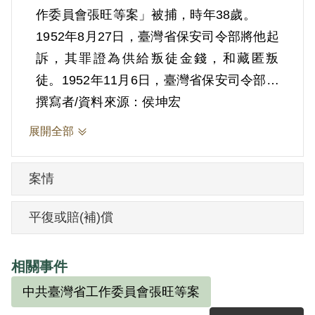
作委員會張旺等案」被捕，時年38歲。
1952年8月27日，臺灣省保安司令部將他起
訴，其罪證為供給叛徒金錢，和藏匿叛
徒。1952年11月6日，臺灣省保安司令部對
此案作出判決。根據（42）安度字第732號
撰寫者/資料來源：侯坤宏
判決書，根據《懲治叛亂條例》第四條第
展開全部
一項第六款、第七款，爲叛徒供給金錢部
分，處有期徒刑15年，褫奪公權10年，全
案情
部財產除各酌留其家屬必需生活費用外，
均沒收。參加叛亂之集會部分，處有期徒
平復或賠(補)償
刑10年，褫奪公權五年；應執行有期徒刑
15年，褫奪公權10年，全部財產除各酌留
相關事件
其家屬必需生活費用外，均沒收。
中共臺灣省工作委員會張旺等案
依官方講法：江智土對於曾在梁標家參加