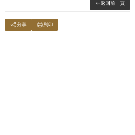
中共新農會，及供給同案被告溫勝萬新臺
返回前一頁
幣450元應用一事，雖於審理中矢口否認。
但江智土對於上述行為，於桃園中壢警察
分享
列印
分局均已供認不諱，核與被告在臺灣省保
安司令部保安處所供，經溫勝萬介紹與林
希鵬、周耀旋、張旺等相識，及經周耀旋
勸說，供給溫勝萬新臺幣450元應用之情節
相符，自堪採信。江智土雖與溫勝萬、張
旺等，常有往還，但尚無藏匿之事證；江
智土亦無組織關係，應依參加叛亂之集
會，與為叛供給金錢二罪，分科併罰，被
訴藏匿叛徒之法條，應予變更適用。執行
本案之軍事檢察官為端木棪，審判官是王
名馴，書記官陳道源。江智土經過15年牢
獄之災後，於1966年12月4日交保開釋。