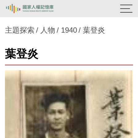
:::
國家人權記憶庫
主題探索
人物
1940
葉登炎
熱門關鍵字：
陳孟和
李舜治
鹿窟事件
安康接待室
葉登炎
新生訓導處
蛋殼畫
送物單
主題探索
背景知識
關於我們
意見信箱