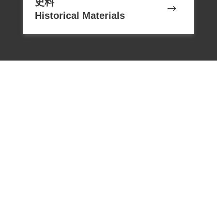
史料
1953年9月15日期滿開釋。
Historical Materials
1996年經財團法人二二八事件紀念基金會
第12次董事會決議，葉登炎因二二八事件
遭受公務員及公權力不當審判處刑致受侵
害，認定其為二二八事件受難者並給予賠
償。
2018年10月經促轉會公告撤銷判決處分。
撰寫者/資料來源：林雪芳
電話：02-22182438
傳真：02-22182436
Email：memoryservice@nhrm.gov.t
二、1947年二二八事件發生期間，受難者
w