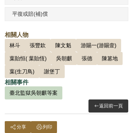
絡各團體，並未參加陳篡地所組織的部
隊。5月葉登炎前往斗六警察局，以「三月
平復或賠(補)償
三日被迫擔任警備部人員以外，絕無參
加，無甚麼」為由辦理自新，由顏麟章及
相關人物
羅溪等5人擔任保人。後因逃亡而遭通緝。
林斗
張豐欽
陳文魁
游賜一(游賜壹)
葉登炎因參加陳篡地領導之部隊，在樟湖
葉貽恒( 葉貽恆)
吳朝麒
張德
陳篡地
抵抗國軍，1948年3月在家被臺南縣警察局
葉(生刀鳥)
謝堡丁
逮捕，案經高等法院檢察官偵查起訴。葉
相關事件
登炎供認曾接獲共匪宣傳文件，約於1947
臺北監獄吳朝麒等案
年2月3日在嘉義市火車站對面等候，屆時
果有聯絡人出現，自稱張德泰，邀約參加
返回前一頁
共匪工作，委付予宣傳書刊數冊，再轉寄
予張豐欽閱讀。依臺灣高等法院38年度訴
分享
列印
字第10號刑事判決書記載，葉登炎與陳文