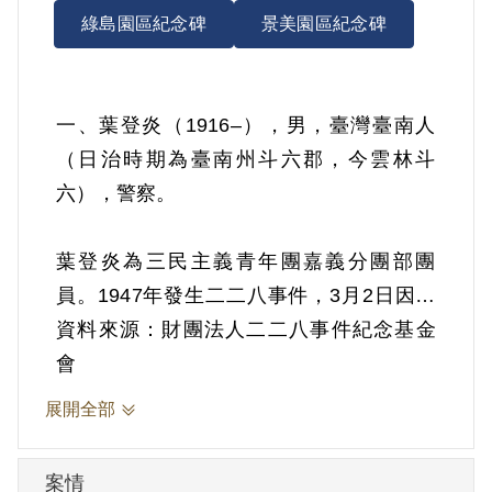
綠島園區紀念碑
景美園區紀念碑
一、葉登炎（1916–），男，臺灣臺南人
（日治時期為臺南州斗六郡，今雲林斗
六），警察。
葉登炎為三民主義青年團嘉義分團部團
員。1947年發生二二八事件，3月2日因斗
六區長謝堡丁及警察所長林永清的宿舍遭
資料來源：財團法人二二八事件紀念基金
到焚燬，三民主義青年團嘉義分團斗六區
會
隊長陳海永與醫師陳篡地連夜召集鎮民及
展開全部
三青團團員舉行鎮民大會。3月3日葉登炎
受陳海永指示，擔任警備部人員並負責聯
案情