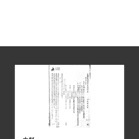
臺灣地下工作隊」布質證件，並將〈中國
向那裏去〉及〈臺灣策反工作計劃書〉交
與葉貽恆為宣傳之用。葉登炎在監接受葉
貽恆之宣傳，並以「反動文字」轉示他
人。案經趙建華向調查局檢舉。因葉登炎
供證葉貽恆拿《唯物論》與〈中國向那裡
去〉給他看，1950年10月19日保安司令部
軍法處以「幫助以文字為有利於叛徒之宣
傳」，依懲治叛亂條例第八條及刑法第七
十三條判刑5年。
1951年3月31日高等法院刑事第二庭以「共
同連續以暴脅竊據國土，顛覆政府而着手
實行」，依刑法第一百條第一項判刑5年。