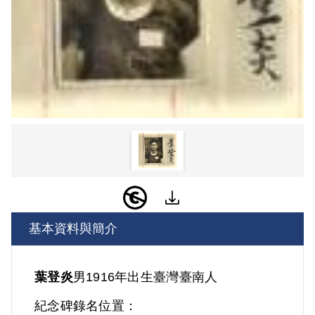
基本資料與簡介
葉登炎
男
1916年出生
臺灣
臺南人
紀念碑錄名位置：