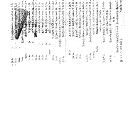
史料
Historical Materials