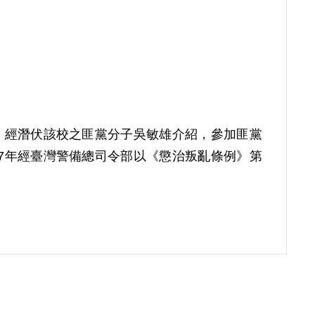
時，經潛伏該校之匪黨分子吳敏雄介紹，參加匪黨
67年經臺灣警備總司令部以《懲治叛亂條例》第
。補償理由為原判決所認定其參加叛亂組織之證據僅
傳聞自其本人；因此難認其有參加叛亂組織之行