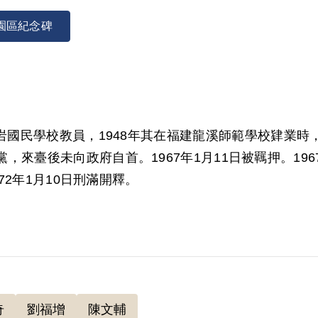
園區紀念碑
義龍岩國民學校教員，1948年其在福建龍溪師範學校肄業
，來臺後未向政府自首。1967年1月11日被羈押。19
2年1月10日刑滿開釋。
00年10月經第1屆第7次臨時董事會審核通過予以補償
審理中已提出自白任意性之抗辯，且證人之證詞亦僅係
1次董監事會審核通過回復名譽。
奇
劉福增
陳文輔