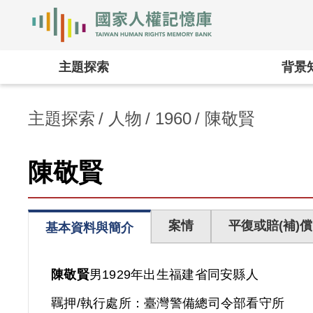
國家人權記憶庫
:::
主題探索
背景
主題探索
人物
1960
陳敬賢
陳敬賢
案情
平復或賠(補)償
基本資料與簡介
陳敬賢
男
1929年出生
福建省
同安縣人
羈押/執行處所：
臺灣警備總司令部看守所