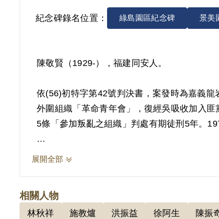
紀念碑錄名位置：
綠島園區紀念碑
景美
陳敬賢（1929-），福建同安人。
依(56)初特字第42號判決書，案發時為嘉
外圍組織「革命青年會」，復經吳吸收加入匪黨
5條「參加叛亂之組織」判處有期徒刑5年。197
其於1999年4月向補償基金會提出申請，20
展開全部
有偵訊時之自白及證人江賢巡之證詞，惟其於
為，故認非有實據。2002年12月經第3屆第
相關人物
2019年5月經促轉會公告撤銷判決處分。
林秋祥
施教爐
洪振益
徐阿生
陳振