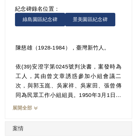
紀念碑錄名位置：
綠島園區紀念碑
景美園區紀念碑
陳慈雄（1928-1984），臺灣新竹人。
依(39)安澄字第0245號判決書，案發時為
工人，其由曾文章誘惑參加小組會議二
次，與郭玉崑、吳家祥、吳家田、張曾傳
同為民眾工作小組組員。1950年3月1日被
羈押。1950年經臺灣省保安司令部以《懲
展開全部
治叛亂條例》第5條「參加叛亂之組織」判
處有期徒刑13年。1963年2月28日刑滿開
案情
釋。