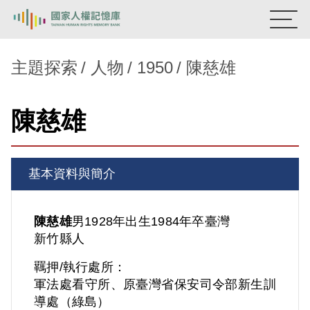
:::
國家人權記憶庫
主題探索
人物
1950
陳慈雄
熱門關鍵字：
陳孟和
李舜治
鹿窟事件
安康接待室
陳慈雄
新生訓導處
蛋殼畫
送物單
主題探索
基本資料與簡介
背景知識
關於我們
陳慈雄
男
1928年出生
1984年卒
臺灣
新竹縣人
意見信箱
羈押/執行處所：
軍法處看守所、原臺灣省保安司令部新生訓
導處（綠島）