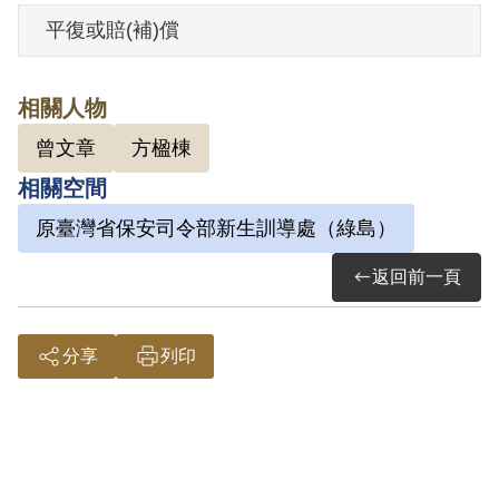
平復或賠(補)償
其家屬於1999年5月向補償基金會提出申
請，2001年4月經第2屆第6次臨時董事會審
相關人物
核通過予以補償。補償理由為原判決認定
曾文章
方楹棟
其參加叛亂之組織，僅以其之自白為據，
相關空間
並無其他具體之佐證，且原判決對其所參
加「臺灣民主自治同盟」之性質與目的均
原臺灣省保安司令部新生訓導處（綠島）
未予詳加查證敘明，故認本案非有實據。
返回前一頁
2018年10月經促轉會公告撤銷判決處分。
分享
列印