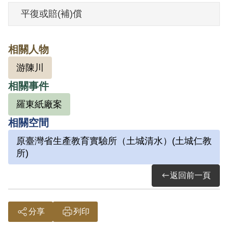
其於1999年10月向補償基金會提出申請，
平復或賠(補)償
2000年12月經第1屆第10次臨時董事會審
核通過予以補償。補償理由為原判決認定
相關人物
其與林金水參加叛亂組織，僅以證人游陳
游陳川
川之供述為證據，並無其他具體佐證，且
相關事件
其與林君等2人於保密局及審判中均否認參
加組織，故認本案非有實據。
羅東紙廠案
2019年2月經促轉會公告撤銷判決處分。
相關空間
原臺灣省生產教育實驗所（土城清水）(土城仁教
所)
返回前一頁
分享
列印