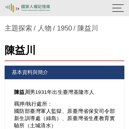
:::
國家人權記憶庫
主題探索
人物
1950
陳益川
熱門關鍵字：
陳孟和
李舜治
鹿窟事件
安康接待室
陳益川
新生訓導處
蛋殼畫
送物單
主題探索
基本資料與簡介
背景知識
關於我們
陳益川
男
1931年出生
臺灣
基隆市人
羈押/執行處所：
意見信箱
國防部臺灣軍人監獄、原臺灣省保安司令部
新生訓導處（綠島）、原臺灣省生產教育實
驗所（土城清水）