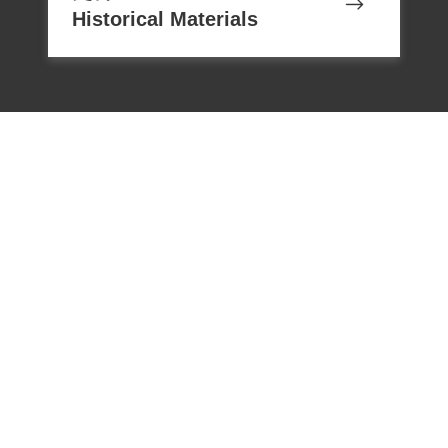
Historical Materials
電話：02-22182438
傳真：02-22182436
Email：memoryservice@nhrm.gov.t
w