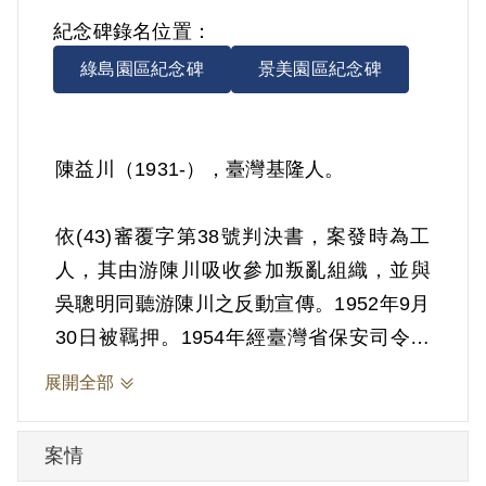
紀念碑錄名位置：
綠島園區紀念碑
景美園區紀念碑
陳益川（1931-），臺灣基隆人。
依(43)審覆字第38號判決書，案發時為工
人，其由游陳川吸收參加叛亂組織，並與
吳聰明同聽游陳川之反動宣傳。1952年9月
30日被羈押。1954年經臺灣省保安司令部
以《懲治叛亂條例》第5條「參加叛亂之組
展開全部
織」判處有期徒刑10年。1962年9月29日
刑期結束，9月30日開釋。
案情