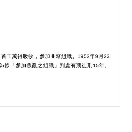
首王萬得吸收，參加匪幫組織。1952年9月23
第5條「參加叛亂之組織」判處有期徒刑15年。
屆第8次董監事會審核通過予以補償。補償理由為原
賴牡彬等之供述為據。惟其於審理中否認，且原
體佐證，故認本案非有實據。