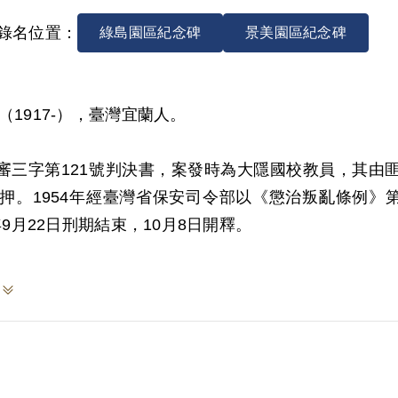
錄名位置：
綠島園區紀念碑
景美園區紀念碑
（1917-），臺灣宜蘭人。
3)審三字第121號判決書，案發時為大隱國校教員，其由匪
押。1954年經臺灣省保安司令部以《懲治叛亂條例》
7年9月22日刑期結束，10月8日開釋。
999年6月向補償基金會提出申請，2001年7月經第2
定其參加叛亂之組織，係以其於偵查中自白及同案被告
該組織之性質與目的均未詳予查證敘明，此外無其他具
9年2月經促轉會公告撤銷判決處分。