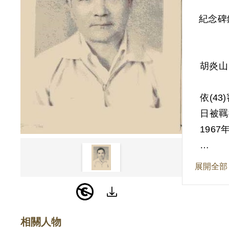
紀念碑
胡炎山
依(4
日被羈
196
其於1
展開全部
判決認
判決對
201
相關人物