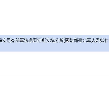
安司令部軍法處看守所安坑分所(國防部臺北軍人監獄仁智監