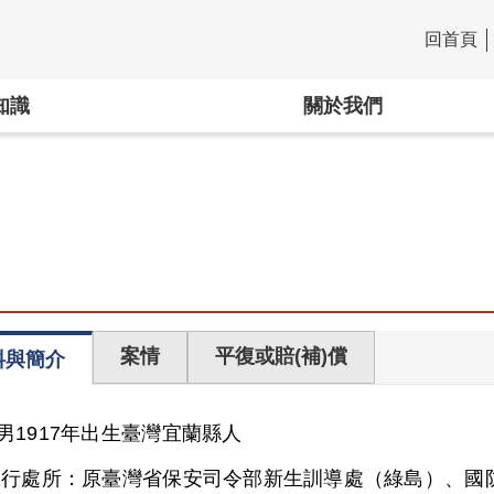
回首頁
:::
知識
關於我們
案情
平復或賠(補)償
料與簡介
男
1917年出生
臺灣
宜蘭縣人
執行處所：
原臺灣省保安司令部新生訓導處（綠島）、國