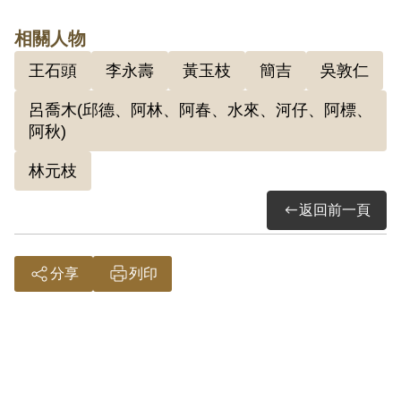
相關人物
1947年二二八事件發生時，林葉洲於3月1
王石頭
李永壽
黃玉枝
簡吉
吳敦仁
日隨林元枝帶領的二十餘位青年接管大園
埔心軍用機場，但機場駐軍早已聞風走
呂喬木(邱德、阿林、阿春、水來、河仔、阿標、
阿秋)
避，並將軍械倉庫鎖著，故一行人只拿到
一支三八式步槍。3月11日陸軍整編第二十
林元枝
一師第一四六旅臺灣省新竹綏靖區司令部
返回前一頁
率軍展開肅清暴徒的任務，當時林葉洲並
未受到綏靖與清鄉行動的影響。
分享
列印
1948年林葉洲透過林元枝介紹認識簡吉，
加入共黨地下組織，編入南崁支部，接受
吳敦仁的領導，與黃玉枝編為一組，指定
閱讀《觀察》、《世界知識》、《新聞天