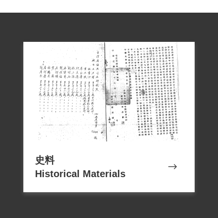
其為二二八事件受難者並給予賠償。
2019年2月經促轉會公告撤銷判決處分。
撰寫者/資料來源：林雪芳
二、1947年二二八事件發生期間，受難者
於蘆竹鄉公所擔任宣導員，曾參與蘆竹鄉
長林元枝組成之「公安隊」。1950年9月10
日遭國府軍羅織「叛亂」罪名逮捕並判處
史料
Historical Materials