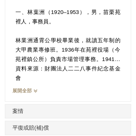
一、林葉洲（1920–1953），男，苗栗苑
裡人，事務員。
林業洲通霄公學校畢業後，就讀五年制的
大甲農業專修班。1936年在苑裡役場（今
苑裡鎮公所）負責市場管理事務。1941年
與同鄉的柯素金結婚。
資料來源：財團法人二二八事件紀念基金
會
日本戰敗投降後，1946年林葉洲參加臺灣
展開全部
省訓練團民政系戶政組訓練，結識蘆竹鄉
長林元枝，結訓後擔任南崁鄉公所（今蘆
案情
竹區公所）宣導員，向農會總務職員干彼
得學習國語，並與李火爐、李永壽、呂喬
平復或賠(補)償
木、黃玉枝與張金枝結拜兄弟。