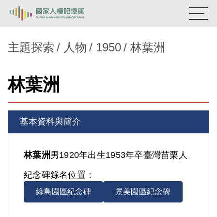
:::
國家人權記憶庫
主題探索
人物
1950
林葉洲
熱門關鍵字：
陳孟和
李舜治
鹿窟事件
安康接待室
林葉洲
新生訓導處
蛋殼畫
送物單
主題探索
基本資料與簡介
背景知識
關於我們
林葉洲
男
1920年出生
1953年卒
臺灣
苗栗人
紀念碑錄名位置：
意見信箱
綠島園區紀念碑
景美園區紀念碑