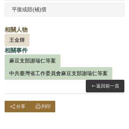
遭警方刑求，不斷逼問他何以涉入此案，
平復或賠(補)償
他回應只聽到廠內有人提及保護工廠這句
話，但他不知道這句話的意義如何。他和
相關人物
同案者，先移送新營臺南縣警察局，最後
王金輝
送至臺灣省保安司令部，8月9日判決，審
相關事件
判官為殷敬文，書記官黃柱中。
依（39）安潔字第1802號判決書之內容，
麻豆支部謝瑞仁等案
曾任麻豆鎮長的麻豆農會常務理事謝瑞
中共臺灣省工作委員會麻豆支部謝瑞仁等案
仁，於1947年間加入共黨後，吸收多人入
返回前一頁
黨，後成立「麻豆支部」，總計有三十餘
人。他們利用政府實施三七五減租之機
會，鼓動業佃鬥爭，破壞政府之既有政
分享
列印
策；並以中共即將來臺，能鞏固工人之職
位、提高工資為號召，吸收總爺糖廠員