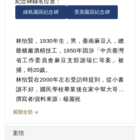
紀念碑錄名位置：
綠島園區紀念碑
景美園區紀念碑
林怡賢，1930年生，男，臺南麻豆人，總
爺糖廠酒精技工，1950年因涉「中共臺灣
省工作委員會麻豆支部謝瑞仁等案」被
捕，時20歲。
林怡賢在2000年左右受訪時提到，從小書
讀不好，國民學校畢業後在家中幫大哥耕
作，後來在二哥的介紹下進入總爺糖廠，
撰寫者/資料來源：楊麗祝
不久因戰爭關係，工作部門的機器無法運
展開全部
轉，就轉到糖廠附屬的酒精工廠工作。二
戰結束後，升為正式員工。1950年6月1日
案情
他在糖廠工作時被麻豆警方逮捕，偵訊時