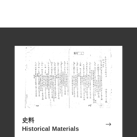
擴大案情的關係，他和糖廠同事無端被羅
織入獄。1951年，送綠島新生訓導處服
刑。林怡賢為家中六男，入獄時未婚，
1962年5月31日刑期結束，7月3日開釋。
出獄後因有前科，不易找到工作，只能以
耕佃為生，所幸在33歲時覓得對象成婚，
經多年打拼努力，家境才漸改善。
1999年6月4日林怡賢本人向補償基金會提
出補償申請，2001年3月3日經第二屆第四
次董監事會審核通過予以補償。補償理由
為原判決認定林怡賢意圖以非法之方法顛
覆政府而著手實行，係以林君在偵查中之
史料
自白為據；惟林君於審判中，提出刑求之
Historical Materials
抗辯，原判決未予詳加查證，且原判決認