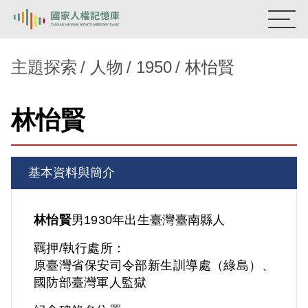
:::
國家人權記憶庫
主題探索
人物
1950
林怡賢
熱門關鍵字：
陳孟和
李舜治
鹿窟事件
安康接待室
林怡賢
新生訓導處
蛋殼畫
送物單
主題探索
基本資料與簡介
背景知識
關於我們
林怡賢
男
1930年出生
臺灣
臺南縣人
羈押/執行處所：
意見信箱
原臺灣省保安司令部新生訓導處（綠島）、
國防部臺灣軍人監獄