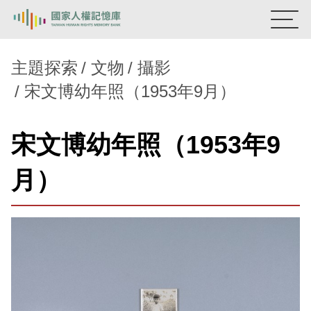
:::
國家人權記憶庫
主題探索
文物
攝影
宋文博幼年照（1953年9月）
熱門關鍵字：
陳孟和
李舜治
鹿窟事件
安康接待室
新生訓導處
蛋殼畫
送物單
宋文博幼年照（1953年9
主題探索
月）
背景知識
關於我們
意見信箱