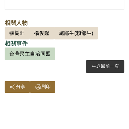
員，宋盛淼經施部生吸收加入臺灣民主自
治同盟等情。1950年4月20日被羈押。
1950年經臺灣省保安司令部以《懲治叛亂
相關人物
條例》第5條「參加叛亂之組織」判處有
張樹旺
楊俊隆
施部生(賴部生)
期徒刑12年。第二案：依(44)審復字第24
相關事件
號判決書，案發時為受刑人，宋盛淼與吳
台灣民主自治同盟
聲達、張樹旺、楊俊隆成立核心組織，並
負聯絡責任，又曾受吳君密交羅馬文匪歌
返回前一頁
「再接再厲」歌唱等情。1955年經臺灣省
保安司令部以《懲治叛亂條例》第2條第1
分享
列印
項「意圖以非法之方法顛覆政府而著手實
行」判處死刑，全部財產除酌留其家屬必
需之生活費外均沒收。1956年1月13日執
行死刑。2000年補償基金會審核通過予以
補償之理由為原審認定楊、宋2人罪行之