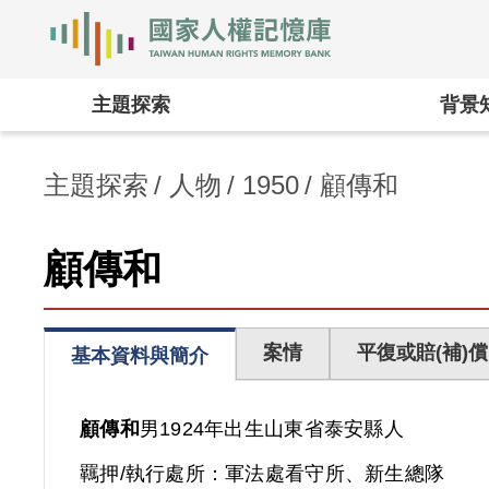
國家人權記憶庫
:::
主題探索
背景
主題探索
人物
1950
顧傳和
顧傳和
案情
平復或賠(補)償
基本資料與簡介
顧傳和
男
1924年出生
山東省
泰安縣人
羈押/執行處所：
軍法處看守所、新生總隊