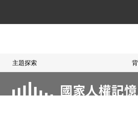
:::
主題探索
背
電話：02-22182438
傳真：02-221824
地址：23150新北市新店區復興路131號