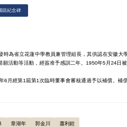
園區紀念碑
發時為省立花蓮中學教員兼管理組長，其供認在安徽大
活動等活動，經簽准予感訓二年。1950年5月24日被羈
000年6月經第1屆第1次臨時董事會審核通過予以補償。
實據。
林
章湖年
郭金川
蕭利銓