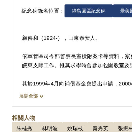
紀念碑錄名位置：
綠島園區紀念碑
景美
顧傳和（1924-），山東泰安人。
依軍管區司令部督察長室檢附案卡等資料，案
皖東支隊工作。惟其求學時曾參加包圍教室及請願
其於1999年4月向補償基金會提出申請，2
活動之行為，屬思想言論層次問題，故認非有
展開全部
2019年5月經促轉會公告撤銷判決處分。
相關人物
朱桂秀
林明波
姚瑞枝
秦秀英
張振