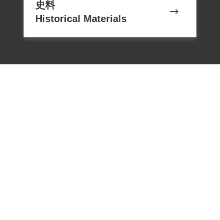
史料
月。由於蘇玉鑑平日處事勤勉，個性敦厚
Historical Materials
樸實，因此受到大家的肯定，連帶對他太
太也特別禮遇，每天可以帶著太太到綠島
各處去參觀。
1961年10月，蘇玉鑑移送到板橋的生產教
育實驗所，並參加所方開設的汽車相關課
程。一次教官得知他當過汽車技工，就想
考驗他的技術，故意將汽車的火星塞拔掉
一個，讓他找出故障之處，蘇玉鑑立刻就
找出來，讓教官對他另眼相看，甚至讓他
指導學員汽車相關課程。
電話：02-22182438
1963年5月1日出獄，蘇玉鑑向前公路局同
傳真：02-22182436
事借1,200元作為安家費。公車處同事問他
Email：memoryservice@nhrm.gov.t
是否願意回去上班，願意為他作保，蘇玉
w