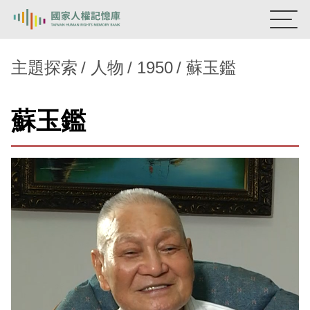
:::
國家人權記憶庫
主題探索
人物
1950
蘇玉鑑
熱門關鍵字：
陳孟和
李舜治
鹿窟事件
安康接待室
蘇玉鑑
新生訓導處
蛋殼畫
送物單
主題探索
背景知識
關於我們
意見信箱