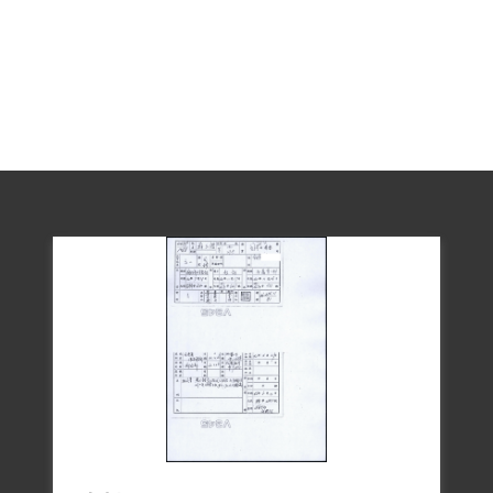
（42）審三字第114號）。判決後移送軍法
處新店戲院臨時看守所，再到軍法處看守
所安坑分所，1957年5月22日移送至綠島新
生訓導處。
在安坑看守所，蘇玉鑑利用時間努力讀
書，也學會國語、國字。在綠島，他被分
在第三中隊。他任勞任怨，先後擔任伙食
委員、養豬、羊、火雞，甚至也養過牛。
蘇玉鑑在1946年與他的表妹結婚，被捕前
育有兩女一男，最小的兒子才出生四十
天。被捕後，太太帶著孩子回到苗栗老家
跟婆家住，後來到臺北林秋江外科診所幫
傭，養育三個孩子。他的太太曾到綠島探
望他，當時是正月期間，綠島風浪很大，
船隻不敢通行，因此就在綠島停留半個