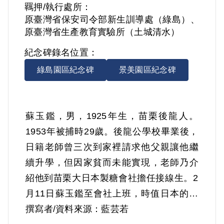
羈押/執行處所：
原臺灣省保安司令部新生訓導處（綠島）、
原臺灣省生產教育實驗所（土城清水）
紀念碑錄名位置：
綠島園區紀念碑
景美園區紀念碑
蘇玉鑑，男，1925年生，苗栗後龍人。
1953年被捕時29歲。後龍公學校畢業後，
日籍老師曾三次到家裡請求他父親讓他繼
續升學，但因家貧而未能實現，老師乃介
紹他到苗栗大日本製糖會社擔任接線生。2
月11日蘇玉鑑至會社上班，時值日本的紀
元節，日籍主任問眾人紀元節是什麼意
撰寫者/資料來源：藍芸若