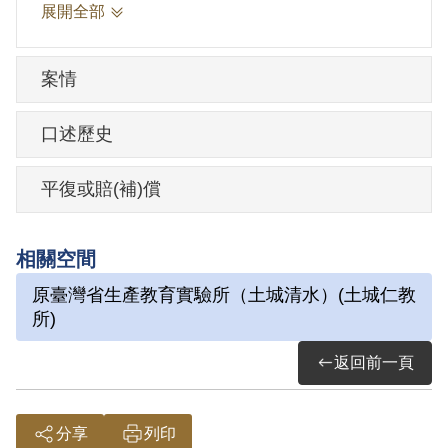
義，大家都答不出來，只有蘇玉鑑正確回
展開全部
答是日本建國紀念日，主任很高興，第二
天就將他升為機關車（火車頭）助手。
案情
1941年轉至薪水較多的金瓜石礦山工作，
四個月後又轉到鐵路局擔任技工。
口述歷史
在鐵路局擔任技工時，因為工作能力強又
勤快，獲得廠長賞識，也常去廠長家幫忙
平復或賠(補)償
打雜，因此廠長特別教他汽車構造和修理
技術，他也很用心學習，在二戰結束前，
相關空間
就考上「自動車運轉免許證」（即汽車駕
原臺灣省生產教育實驗所（土城清水）(土城仁教
照），升為一級技工，擔任修理汽車的工
所)
作。
返回前一頁
1946年，臺灣省公路局接收鐵道部自動車
課，蘇玉鑑被調回臺北，在南站擔任司
分享
列印
機，專跑臺北到基隆、蘇澳、陽明山、北