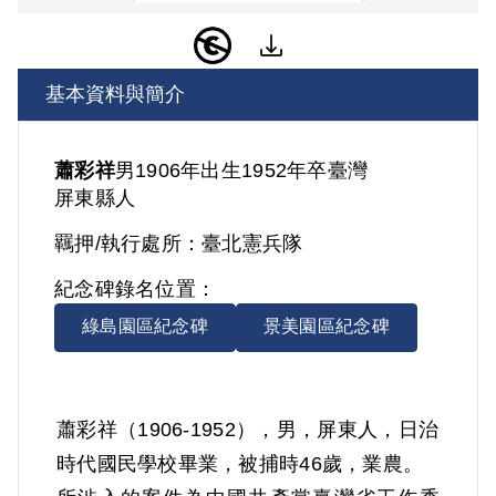
基本資料與簡介
蕭彩祥
男
1906年出生
1952年卒
臺灣
屏東縣人
羈押/執行處所：
臺北憲兵隊
紀念碑錄名位置：
綠島園區紀念碑
景美園區紀念碑
蕭彩祥（1906-1952），男，屏東人，日治
時代國民學校畢業，被捕時46歲，業農。