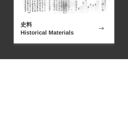
史料
Historical Materials
電話：02-22182438