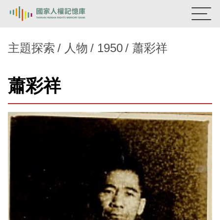
:::
國家人權記憶庫
主題探索
人物
1950
蕭彩祥
熱門關鍵字：
陳孟和
李舜治
鹿窟事件
安康接待室
蕭彩祥
新生訓導處
蛋殼畫
送物單
主題探索
背景知識
關於我們
意見信箱