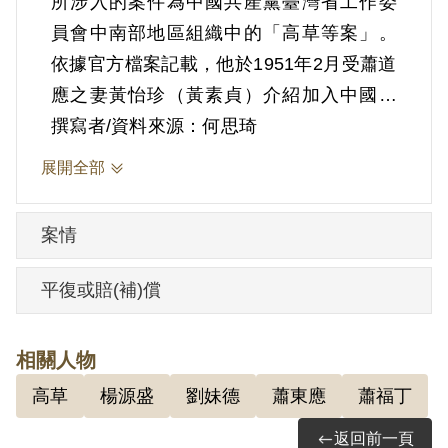
所涉入的案件為中國共產黨臺灣省工作委
員會中南部地區組織中的「高草等案」。
依據官方檔案記載，他於1951年2月受蕭道
應之妻黃怡珍（黃素貞）介紹加入中國共
產黨，3月曾在其家開過兩次會，並且受黃
撰寫者/資料來源：何思琦
怡珍之命擔任通訊員，聯絡楊源盛與劉妹
展開全部
德，介紹黃至劉妹德與蕭福丁家居住各15
日。1951年12月，臺灣省保安司令部判決
案情
書（40〉安潔字第4664號，以「意圖以非
法方法顛覆政府而著手實行」，判處死
平復或賠(補)償
刑，褫奪公權終身，全部家產除酌留家屬
必須生活費外沒收。1952年2月22日上午6
相關人物
時於川端橋刑場執行槍決。
高草
楊源盛
劉妹德
蕭東應
蕭福丁
依其筆錄表示，他並未加入共產黨，只因
蕭道應夫婦曾借住其家而牽扯此案，1951
返回前一頁