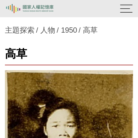
:::
國家人權記憶庫
主題探索
人物
1950
高草
熱門關鍵字：
陳孟和
李舜治
鹿窟事件
安康接待室
高草
新生訓導處
蛋殼畫
送物單
主題探索
背景知識
關於我們
意見信箱