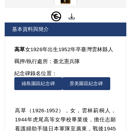
基本資料與簡介
高草
女
1926年出生
1952年卒
臺灣
雲林縣人
羈押/執行處所：
臺北憲兵隊
紀念碑錄名位置：
綠島園區紀念碑
景美園區紀念碑
高草（1926-1952），女，雲林莿桐人，
1944年虎尾高等女學校畢業後，擔任志願
看護婦助手隨日本軍隊至廣東，戰後1945