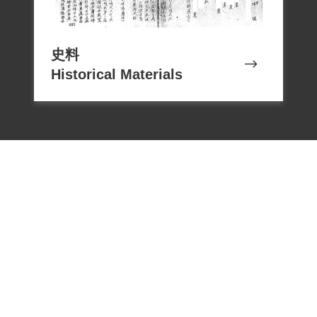
殺，中華民國萬歲。」但她也多次寫信呈
法官求死，嘗試自殺與絕食，然在其自白
書後，她寫了一段話給妹妹，其中提到
史料
Historical Materials
「我還不想死，我是一個護士，還想向可
憐的人捲繃帶，安慰他們。」
黃素貞回憶，高草常看《光明報》，且會
許多國際勞動歌曲，喜歡與她談論革命與
時政，是一位思想清純、前進，有積極毅
力的人。
1999年弟弟高全等人向補償基金會申請補
償，2000年11月4日經第1屆第22次董事會
通過，予以補償。2018年12月7日促轉會撤
電話：02-22182438
本文僅供瀏覽，若閱覽後有額外需求，應