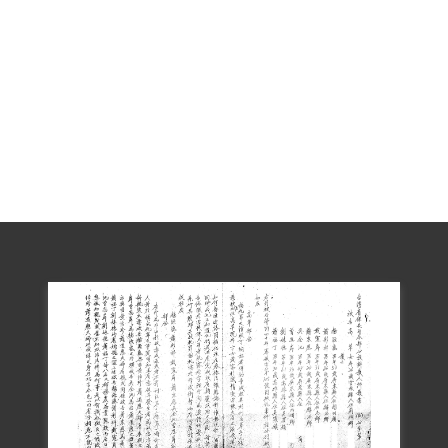
火星見過4次面，前3次的談話內容以關心
臺大醫院工作情形為主，確實有繳交自傳
給陳，但繳交後兩人即斷了聯繫，因此她
也不清楚任何共產黨組織活動情形。三
義、苑裡等地為陳火星被捕後，與黃怡
珍、郭慶、蕭道英（蕭道應）等人為了互
相聯絡才去的地方。
依據官方檔案記載，她在獄中情緒與精神
狀態十分不穩定，多次寫信上呈或於筆錄
中向法官與政府道歉，並強調會為了國家
與三民主義轉變，更曾以血書寫：「法官
請原諒我，高草要轉變到底。」與寫信給
總統蔣介石，以毛筆寫下「蔣主席：對不
起」後，以血寫下「高草願在您臉前自