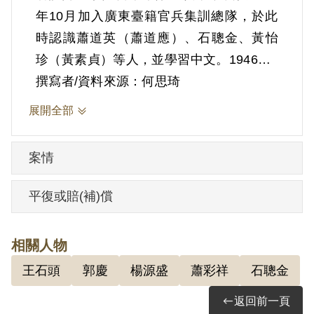
年10月加入廣東臺籍官兵集訓總隊，於此
時認識蕭道英（蕭道應）、石聰金、黃怡
珍（黃素貞）等人，並學習中文。1946年4
月返臺，任莿桐國民學校教員，並與同為
撰寫者/資料來源：何思琦
教員的郭慶有來往，後辭職至臺北，任公
展開全部
論報社發行課事務員，一年後轉至臺大醫
院擔任護士。1951年被捕時26歲，為莿桐
案情
鄉衛生所護士。
所涉入的案件為中共臺灣省工作委員會中
平復或賠(補)償
南部地區組織中「高草等案」，依判決書
敘述，她於1949年臺大醫院任職時期，透
相關人物
過黃怡珍介紹，認識陳火星，並向陳繳交
王石頭
郭慶
楊源盛
蕭彩祥
石聰金
自傳加入中國共產黨。負責中南部地區的
交通聯絡工作，以三義、苑裡、貓耳
返回前一頁