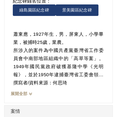
紀念碑錄名位置：
綠島園區紀念碑
景美園區紀念碑
蕭東應，1927年生，男，屏東人，小學畢
業，被捕時25歲，業農。
所涉入的案件為中國共產黨臺灣省工作委
員會中南部地區組織中的「高草等案」。
1949年國民黨政府破獲基隆中學《光明
報》，並於1950年逮捕臺灣省工委會領導
人蔡孝乾後，原於臺大醫院發展組織的省
撰寫者/資料來源：何思琦
工委會幹部蕭道應偕其妻黃怡珍（黃素
展開全部
貞）返回蕭之老家屏東，蕭東應因父親蕭
彩祥與蕭道應為舊識，因此蕭道應、黃怡
案情
珍與高草曾於他家中借住過三回，而牽扯