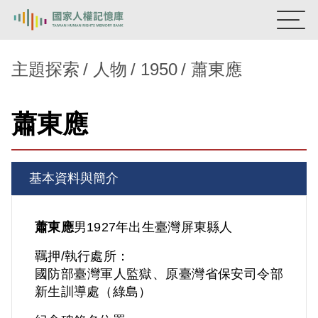
:::
國家人權記憶庫
主題探索
人物
1950
蕭東應
熱門關鍵字：
陳孟和
李舜治
鹿窟事件
安康接待室
蕭東應
新生訓導處
蛋殼畫
送物單
主題探索
基本資料與簡介
背景知識
關於我們
蕭東應
男
1927年出生
臺灣
屏東縣人
羈押/執行處所：
意見信箱
國防部臺灣軍人監獄、原臺灣省保安司令部
新生訓導處（綠島）