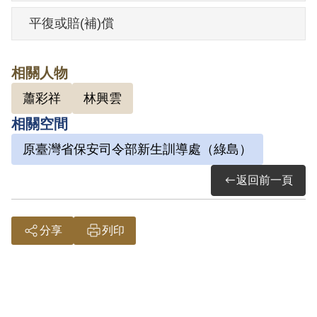
進此案。1951年12月，臺灣省保安司令部
平復或賠(補)償
判決書（40〉安潔字第4664號，以「包庇
藏匿叛徒」，判處有期徒刑10年，褫奪公
相關人物
權5年，全部財產除各酌留家屬必須生活費
蕭彩祥
林興雲
外均沒收。父親蕭彩祥則被判處死刑。
相關空間
依據官方偵訊筆錄，他在被逮捕後針對蕭
道應夫妻於家中和他的互動有兩種不同的
原臺灣省保安司令部新生訓導處（綠島）
說法，他曾經承認蕭道應邀請他加入共產
返回前一頁
黨，在他拒絕之後蕭氏夫妻等人即離開家
裡，且他並非家中戶長，因此未通報政府
分享
列印
他們的共黨身分；後又說此乃因為刑求而
說出的供詞，蕭氏夫妻只有詢問他要不要
養雞，如果要願意提供幫助。
蕭東應在繳交給補償基金會的陳述書中，