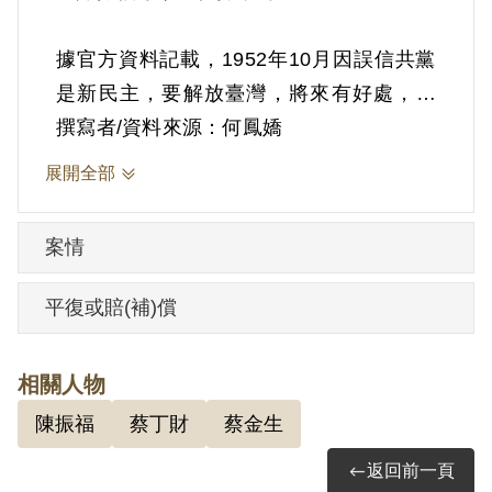
據官方資料記載，1952年10月因誤信共黨
是新民主，要解放臺灣，將來有好處，所
以在家中由陳振福介紹加入共黨地下武裝
撰寫者/資料來源：何鳳嬌
工作隊為隊員，受張指導員（許再傳）領
展開全部
導。參加後與父親蔡丁財及弟弟蔡隆順、
蔡炳、蔡金生等5人同一小組，在一起學
案情
習。曾參加10次集會，由張指導員講解共
黨新民主主義、共黨政治經濟學等問題，
平復或賠(補)償
並受過守秘防特及氣節教育，但未交過隊
費。
相關人物
陳振福
蔡丁財
蔡金生
1953年2月26日遭到國防部保密局扣押、偵
訊，後移送臺灣省保安司令部偵辦。8月29
返回前一頁