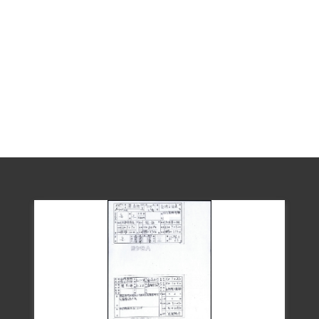
經濟陷入困境，弟弟沒錢讀書只好休學，
女眷則到山上做雜工、扛木頭，賺取微薄
工資維生。其母到保安司令部送東西時還
遇到金光黨，身上，的錢財被騙回不了瑞
芳，幸遇同鄉廖萬來出錢買車票才得以回
家。家中經濟要到其父蔡丁財及弟弟蔡金
昇服完5年徒刑回來後才開始好轉。
1999年12月由其女蔡秀蘭向補償基金會提
出補償申請，2001年11月經該會董事會審
查通過，決定予以補償。2018年10月4日經
促轉會公告撤銷判決處分。