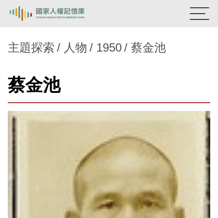
:::
國家人權記憶庫
主題探索
人物
1950
蔡金池
熱門關鍵字：
陳孟和
李舜治
鹿窟事件
安康接待室
蔡金池
新生訓導處
蛋殼畫
送物單
主題探索
背景知識
關於我們
意見信箱