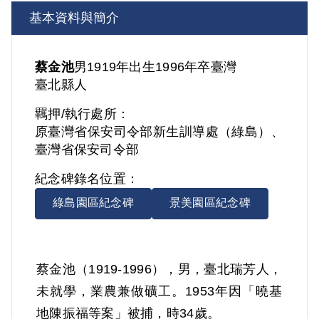
基本資料與簡介
蔡金池
男
1919年出生
1996年卒
臺灣
臺北縣人
羈押/執行處所：
原臺灣省保安司令部新生訓導處（綠島）、
臺灣省保安司令部
紀念碑錄名位置：
綠島園區紀念碑
景美園區紀念碑
蔡金池（1919-1996），男，臺北瑞芳人，
未就學，業農兼做礦工。1953年因「曉基
地陳振福等案」被捕，時34歲。