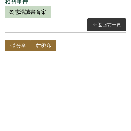
相關事件
為胡文光與劉志浩係宗親近戚，一時昧於
劉志浩讀書會案
私情，致干重典，核情不無可憫，依《懲
返回前一頁
治叛亂條例》第四條第一項第七款「藏匿
叛徒」、《刑法》第五十九條判處其有期
徒刑5年，褫奪公權5年，全部財產除各酌
分享
列印
留其家屬必需之生活費外均沒收。1954年3
月10日，經國防部（43）清澈字第685號令
核定。3月23日被送至國防部臺灣軍人監獄
服刑，1958年7月29日刑期結束，7月30日
開釋。
劉英豪之子劉志良，也是同案被告，被判
處有期徒刑1年6個月。他提及父親劉英豪
遭不白之冤後，導致親人離散，親友都不