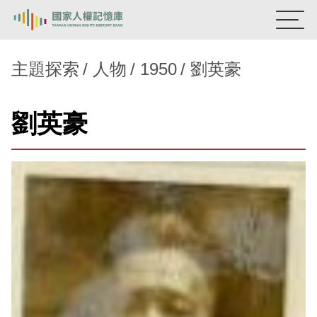
:::
國家人權記憶庫
主題探索
人物
1950
劉英豪
熱門關鍵字：
陳孟和
李舜治
鹿窟事件
安康接待室
劉英豪
新生訓導處
蛋殼畫
送物單
主題探索
背景知識
關於我們
意見信箱