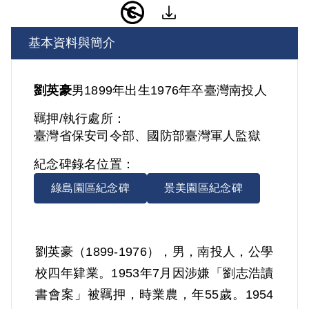
基本資料與簡介
劉英豪
男
1899年出生
1976年卒
臺灣
南投人
羈押/執行處所：
臺灣省保安司令部、國防部臺灣軍人監獄
紀念碑錄名位置：
綠島園區紀念碑
景美園區紀念碑
劉英豪（1899-1976），男，南投人，公學
校四年肄業。1953年7月因涉嫌「劉志浩讀
書會案」被羈押，時業農，年55歲。1954