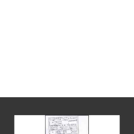
敢接近，返鄉後鬱鬱寡歡，因財產被沒
收，生活陷入困境。
2000年6月8日，其子劉志良向補償基金會
提出補償申請，2003年6月21日經第三屆第
五次臨時董事會審核通過，予以補償。因
劉志良於2002年8月9日過世，故其子劉鴻
楨於2003年7月31日再次提出申請補上劉志
良子女之相關資料，2003年11月經第三屆
第六次臨時董事會審核通過，予以補償。
補償理由為原判決認定其藏匿叛徒，係以
其與共同被告劉志浩、劉英永之供述為
據。惟其既為劉志浩之族伯，僅曾聞悉劉
英永曾勸劉志浩自首，是否即知劉志浩為
叛徒，原判決未予詳查敘明，此外無其他