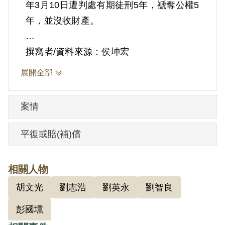
年3月10日遭判處有期徒刑5年，褫奪公權5
年，並沒收財產。
根據官方檔案，劉志浩因加入共黨外圍組
撰寫者/資料來源：侯坤宏
織讀書會，於1950年11月開始四處逃亡。
展開全部
逃亡期間曾匿居於族伯劉英豪處，並告知
自己因共黨嫌疑恐政府查覺緝捕而逃亡，
案情
劉英豪曾二度勸劉志浩自首，遭其婉拒，
仍未向政府舉發。1953年7月30日被國防部
平復或賠(補)償
保密局逮捕。
相關人物
1953年11月19日經軍事檢察官嚴同暉作成
胡文光
劉志浩
劉英永
劉智良
（42）安序字第5272號起訴書起訴。12月
28日，臺灣省保安司令部軍事法庭審判官
彭國壎
彭國壎作成（42）審三字第116號判決，認