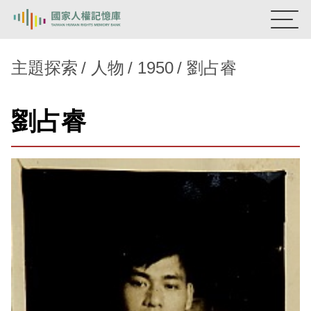
:::
國家人權記憶庫
主題探索
人物
1950
劉占睿
熱門關鍵字：
陳孟和
李舜治
鹿窟事件
安康接待室
劉占睿
新生訓導處
蛋殼畫
送物單
主題探索
背景知識
關於我們
意見信箱