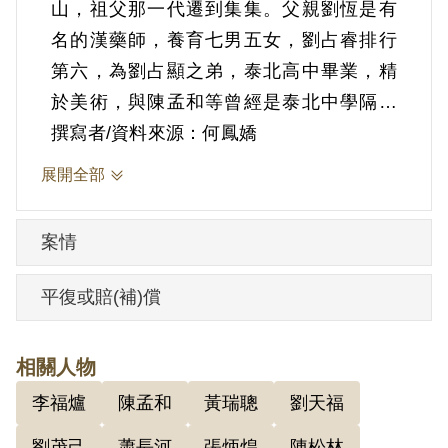
山，祖父那一代遷到集集。父親劉恆是有
名的漢藥師，養育七男五女，劉占睿排行
第六，為劉占顯之弟，泰北高中畢業，精
於美術，與陳孟和等曾經是泰北中學隔壁
班的同學。1948年考上省立師範學院美術
撰寫者/資料來源：何鳳嬌
系。
展開全部
案情
據官方資料，1949年春，在其臺北縣內湖
平復或賠(補)償
寓所內，經其兄劉占顯介紹，參加臺灣民
主自治同盟，經常閱讀等反動書籍。同年
相關人物
4、5月間，劉占睿為協助其兄劉占顯擴展
李福爐
陳孟和
黃瑞聰
劉天福
組織，以學術研究會名義，建立外圍組
織，先後吸收泰北中學同學劉茂己、黃瑞
劉茂己
蕭長河
張炳煌
陳松林