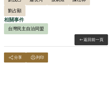
聰等加入匪黨，並向其宣傳及教育。
劉占顯
相關事件
台灣民主自治同盟
1950年1月劉占顯因案逃匿南投縣集集大
返回前一頁
山、清水溪附近山上。劉占睿也被密告參
與省工委會的學術研究會，與劉占顯一起
分享
列印
逃亡。1951年10月中旬，劉占睿所吸收的3
名成員突然投案自首，劉擔心洩漏行蹤，
決定於10月15日與張炳煌、蕭長河、蕭生
可、陳松林等人在內茅埔龍神橋附近的民
宅集合，想趁黑夜偷渡關卡，潛入山區，
移轉據點。但被線民密報，劉占睿、蕭長
河、許祖耀3人因而被捕，劉占顯、蕭生