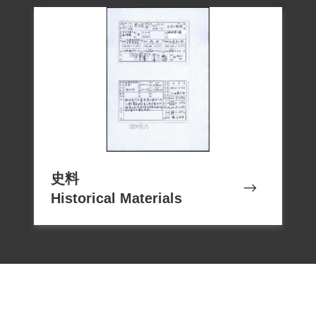
之方法顛覆政府而著手實行，處死刑，褫
奪公權終身，全部財產除酌留其家屬必需
生活費外沒收。」經呈奉總統府，於1952
年8月13日克瑞字第1996號代電核定，於翌
日8月24日凌晨四點綁赴刑場執行槍斃。當
他被叫出去時，還向難友陳孟和道別：
「保重，我先走了！」
史料
Historical Materials
2000年劉璇等向補償基金會申請補償，
2002年4月20日經第2屆第19次董事會通
過，予以補償。2018年12月7日，經促轉會
公告撤銷判決處分。