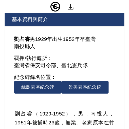
基本資料與簡介
劉占睿
男
1929年出生
1952年卒
臺灣
南投縣人
羈押/執行處所：
臺灣省保安司令部、臺北憲兵隊
紀念碑錄名位置：
綠島園區紀念碑
景美園區紀念碑
劉占睿（1929-1952），男，南投人，
1951年被捕時23歲，無業。老家原本在竹