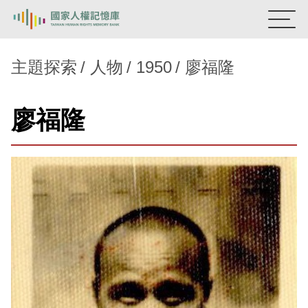
:::
國家人權記憶庫
主題探索
人物
1950
廖福隆
熱門關鍵字：
陳孟和
李舜治
鹿窟事件
安康接待室
廖福隆
新生訓導處
蛋殼畫
送物單
主題探索
背景知識
關於我們
意見信箱