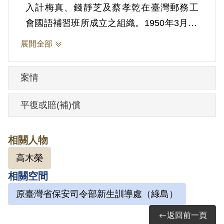
入計梅真、錢靜芝及蔡孝乾在臺灣郵務工
會國語補習班所成立之組織。1950年3月10
日被羈押。1950年經臺灣省保安司令部以
展開全部
《懲治叛亂條例》第5條「參加叛亂之組
織」判處有期徒刑7年。1957年3月9日刑期
案情
結束。
平復或賠(補)償
其於1999年4月向補償基金會提出申請，
2000年6月經第1屆第17次董事會審核通過
相關人物
予以補償。補償理由為原判決認定其所參
高木榮
加之叛亂組織之屬性、目的及組織型態均
相關空間
不明確，亦無具體之叛亂計劃與作為，此
外復無其他證據資料證明，難以判斷其組
原臺灣省保安司令部新生訓導處（綠島）
織為一叛亂組織，故認非有實據。
返回前一頁