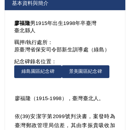
基本資料與簡介
廖福隆
男
1915年出生
1998年卒
臺灣
臺北縣人
羈押/執行處所：
原臺灣省保安司令部新生訓導處（綠島）
紀念碑錄名位置：
綠島園區紀念碑
景美園區紀念碑
廖福隆（1915-1998），臺灣臺北人。
依(39)安潔字第2099號判決書，案發時為
臺灣郵政管理局信差，其由李振貴吸收加