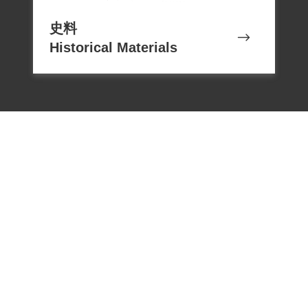
史料
Historical Materials
電話：02-22182438
傳真：02-22182436
Email：memoryservice@nhrm.gov.t