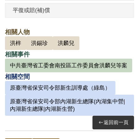
行毛澤東的法律，不要洩露。1950年農曆
平復或賠(補)償
元月組織要求繳黨費3元，但其不願意。上
級交付的任務是招黨員3人，但並未招人；
相關人物
又囑其到外面宣傳，叫老百姓好好做事，
洪梓
洪錫珍
洪麟兒
參加共黨，平均地權。5月31日經國防部保
相關事件
密局逮捕。
中共臺灣省工委會南投區工作委員會洪麟兒等案
後羈押於草屯分駐所，1950年5月31日移送
相關空間
臺中縣警察局員林警察所，拘留3天，6月3
原臺灣省保安司令部新生訓導處（綠島）
日解送臺灣省警務處刑事警察總隊，拘留3
原臺灣省保安司令部內湖新生總隊(內湖集中營|
天，6月6日解送臺灣省保安司令部軍法
內湖新生總隊|內湖新生營)
處，7月12日送保密局，8月18日移送臺灣
返回前一頁
省保安司令部偵辦。在軍法處偵辦時翻
供，否認參加共黨、開會及指挀任務，也