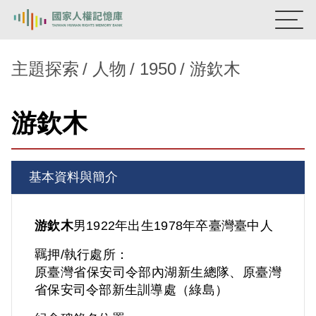
:::
國家人權記憶庫
主題探索
人物
1950
游欽木
熱門關鍵字：
陳孟和
李舜治
鹿窟事件
安康接待室
游欽木
新生訓導處
蛋殼畫
送物單
主題探索
基本資料與簡介
背景知識
關於我們
游欽木
男
1922年出生
1978年卒
臺灣
臺中人
羈押/執行處所：
意見信箱
原臺灣省保安司令部內湖新生總隊、原臺灣
省保安司令部新生訓導處（綠島）