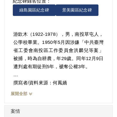
紀念碑錄名位置：
綠島園區紀念碑
景美園區紀念碑
游欽木（1922-1978），男，南投草屯人，
公學校畢業。1950年5月因涉嫌「中共臺灣
省工委會南投區工作委員會洪麟兒等案」
被捕，時為自耕農，年29歲。同年12月9日
遭判處有期徒刑5年，褫奪公權3年。
依據官方檔案所載，游欽木於1949年11月
撰寫者/資料來源：何鳳嬌
經洪錫珍介紹參加共黨組織，12月在洪家
展開全部
宣誓。曾在同年農曆12月在洪錫珍家參加
會議1次，與會者有洪錫珍、洪麟兒、洪梓
案情
及一姓黃者，聽姓黃者講述參加共黨要遵