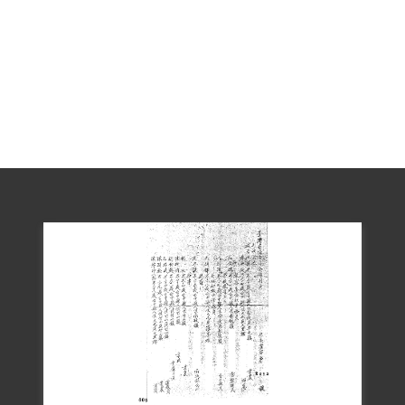
游吳伴及2名年僅5歲及未滿月的幼子，致
被關的5年間，游家生活非常辛苦。
1999年6月10日，其妻游吳伴及其女游秋菊
等6人向補償基金會提出補償申請，2002年
2月23日經第二屆第十七次臨時董事會審核
通過予以補償。補償理由為原判決認游欽
木參加叛亂之組織，係依游君在偵查中自
白及其同案被告洪麟兒之供述為據，惟游
君於審理中否認，且其參加組織之性質、
目的為何？原判決均未詳予查證敘明，此
外復無其他具體佐證，故應認本案非有實
據。2018年10月4日經促轉會公告撤銷判決