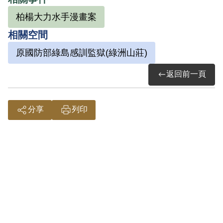
屯、樹林等地執教，1954年在昔日同學包
遵彭引介下，進入救國團文教組，負責聯
柏楊大力水手漫畫案
繫文化界人士，並辦理青年學藝營隊活
相關空間
動，1959年離開救國團，同年受《自立晚
原國防部綠島感訓監獄(綠洲山莊)
報》總編輯李子弋邀請，擔任採訪主任。
返回前一頁
此後以柏楊為筆名撰寫雜文，開闢「倚夢
閒話」、「西窗隨筆」等專欄，臧否政府
官員、批判傳統文化；報導文學作品《異
分享
列印
域》描寫泰北孤軍奮戰及流離海外悲情，
獲廣大讀者迴響。1960年經自立晚報社長
葉明勳聘任為該報副總編輯，迄於被捕。
郭衣洞案件起於一則連載漫畫，因中譯對
白涉及嘲諷蔣氏父子政權，引發波瀾。當
時郭妻倪明華主編《中華日報》婦女版，
1967年該報向美國金氏出版社訂購兒童漫