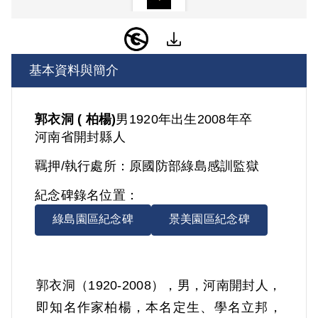
基本資料與簡介
郭衣洞 ( 柏楊)
男
1920年出生
2008年卒
河南省
開封縣人
羈押/執行處所：
原國防部綠島感訓監獄
紀念碑錄名位置：
綠島園區紀念碑
景美園區紀念碑
郭衣洞（1920-2008），男，河南開封人，
即知名作家柏楊，本名定生、學名立邦，