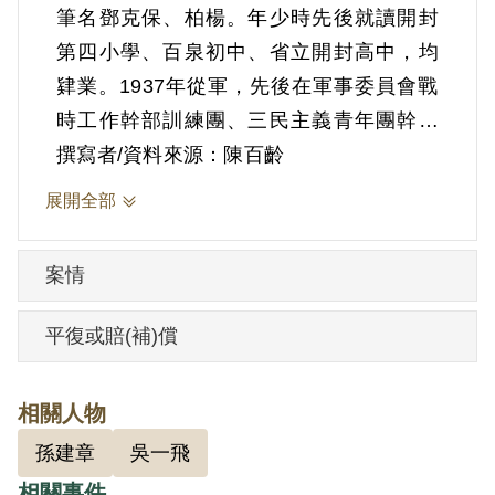
筆名鄧克保、柏楊。年少時先後就讀開封
第四小學、百泉初中、省立開封高中，均
肄業。1937年從軍，先後在軍事委員會戰
時工作幹部訓練團、三民主義青年團幹部
訓練班受訓，分發至豫北工作。1944年在
撰寫者/資料來源：陳百齡
川插班東北大學政治系三年級。1946年畢
展開全部
業後赴瀋陽，曾任教、經商，並創辦《大
東日報》。1948年11月瀋陽淪陷後，和友
案情
人孫建章結伴出逃，南下北平、再轉上
海，在滬巧遇昔日訓練團長官，得以隨軍
平復或賠(補)償
前往臺灣。
1950年在屏東擔任人事佐理員，因「誣告
相關人物
匪諜」判刑5年。囚禁6個月，由國大代表
孫建章
吳一飛
曹彬保釋出獄。此後數年間輾轉臺南、草
相關事件