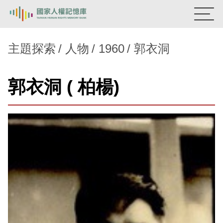
:::
國家人權記憶庫
主題探索
人物
1960
郭衣洞
熱門關鍵字：
陳孟和
李舜治
鹿窟事件
安康接待室
郭衣洞 ( 柏楊)
新生訓導處
蛋殼畫
送物單
主題探索
背景知識
關於我們
意見信箱