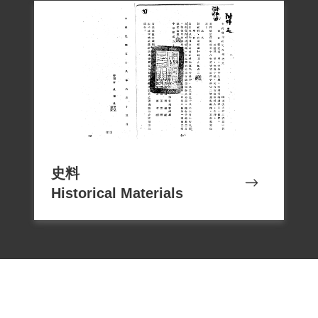
予查照偵辦。其後國家安全局指示各情治
單位組成「精華專案」會同偵辦。3月4日
司法行政部調查局幹員逮捕郭衣洞。訊問
聚焦1948年底瀋陽「被俘」一事。事後當
局指郭「……赴匪訓練機關接受訓練，接
受任務，勸說政府機關、部隊、學校中之
親友，等待共匪接收。潛臺後長期以文字
為匪宣傳，影射政府腐化無能，離間人民
史料
對政府情感，侮蔑我國傳統文化……」。
Historical Materials
軍事法庭審理時，雖應被告要求調查自白
各點，也發現部分事實有誤，但仍然認定
被告「以非法之方法顛覆政府而著手實
施」，依臺灣警備總司令部（58）初特字
第2號判處有期徒刑12年、褫奪公權8年。
郭衣洞不服初審，以「非法取供、自白不