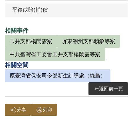
校數學教師林秀棟介紹加入共產黨，負責
平復或賠(補)償
吸收優秀學生。
1950年8月5日，連林山在農林公司被捕，
相關事件
先送到臺北刑警總隊訊問，同月11日再送
玉井支部楊鬧雲案
屏東潮州支部賴象等案
國防部保密局訊問，11月5日送保安司令部
軍法處開庭一次，供認參加叛亂組織是受
中共臺灣省工委會玉井支部楊鬧雲等案
林秀棟欺騙，口頭答應參加匪黨，但為期
相關空間
短暫，且無任何活動，希望法官體恤他年
原臺灣省保安司令部新生訓導處（綠島）
輕無知，且有悔過之意，能從輕處理。
返回前一頁
1950年12月11日，臺灣省保安司令部
（39）安潔字第2863號判決書，連林山因
「參加（共黨）未久，且未為其工作，衡
分享
列印
情可憫，應減輕其刑，以示矜恤」，被以
「參加叛亂之組織」罪，判處有期徒刑5