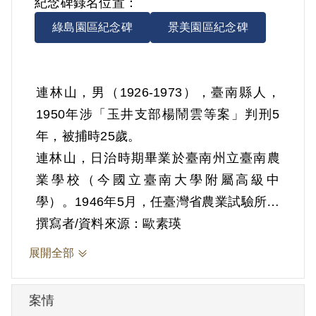
紀念碑錄名位置：
綠島園區紀念碑
景美園區紀念碑
連林山，男（1926-1973），臺南縣人，
1950年涉「玉井支部楊鬧雲等案」判刑5
年，被捕時25歲。
連林山，日治時期畢業於臺南州立臺南農
業學校（今國立臺南大學附屬高級中
學）。1946年5月，任臺灣省農業試驗所鳳
山熱帶園藝試驗所技佐，1948年5月因竊盜
撰寫者/資料來源：歐素瑛
公物遭到撤職。其後，任臺灣省農林公司
展開全部
茶業公司技術員，並利用夜間在臺北市延
平補習學校（今臺北市私立延平高級中
案情
學）進修。1949年10月間，由延平補習學