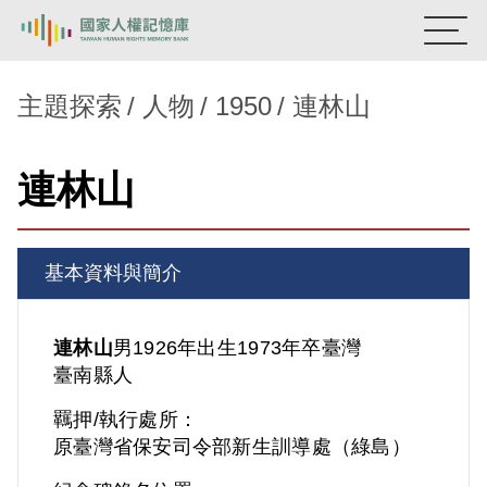
:::
國家人權記憶庫
主題探索
人物
1950
連林山
熱門關鍵字：
陳孟和
李舜治
鹿窟事件
安康接待室
連林山
新生訓導處
蛋殼畫
送物單
主題探索
基本資料與簡介
背景知識
關於我們
連林山
男
1926年出生
1973年卒
臺灣
臺南縣人
意見信箱
羈押/執行處所：
原臺灣省保安司令部新生訓導處（綠島）