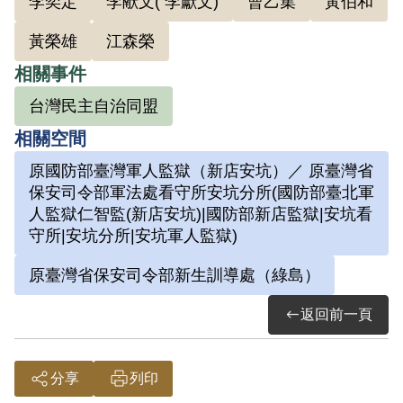
李奕定
李献文( 李獻文)
曹乙集
黃伯和
1987年，妻子羅喜鼓勵他參加「鹽分地帶
文藝營」活動，選了幾篇作品報名「第九
黃榮雄
江森榮
屆鹽分地帶文藝營」文學獎，以〈天平〉
相關事件
（後改為〈天平的話〉）跟〈小數點〉獲
台灣民主自治同盟
得新詩創作首獎，之後也接受了笠詩社邀
相關空間
稿，在《笠詩刊》刊登七首詩作。
原國防部臺灣軍人監獄（新店安坑）／ 原臺灣省
保安司令部軍法處看守所安坑分所(國防部臺北軍
隨後，曹開退休，萌生移民的念頭。值此
人監獄仁智監(新店安坑)|國防部新店監獄|安坑看
同時，他認識了宋田水，在對方推動下，
守所|安坑分所|安坑軍人監獄)
他公開發表更多詩作。然而沒隔幾年，由
原臺灣省保安司令部新生訓導處（綠島）
於不堪情治人員的屢屢訪查刺探刁難，故
返回前一頁
遠赴阿根廷生活，直至1993年，考慮家庭
因素，因而返臺，此後定居高雄。接續，
曹開經宋田水的引薦，認識了任職於國立
分享
列印
清華大學中文系的呂興昌教授。呂教授深