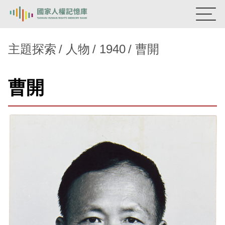
:::
國家人權記憶庫
主題探索
人物
1940
曹開
熱門關鍵字：
陳孟和
李舜治
鹿窟事件
安康接待室
曹開
新生訓導處
蛋殼畫
送物單
主題探索
背景知識
關於我們
意見信箱