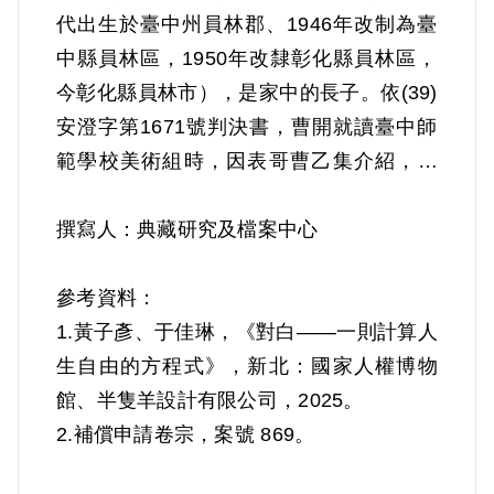
代出生於臺中州員林郡、1946年改制為臺
中縣員林區，1950年改隸彰化縣員林區，
今彰化縣員林市），是家中的長子。依(39)
安澄字第1671號判決書，曹開就讀臺中師
範學校美術組時，因表哥曹乙集介紹，參
加了「臺灣民主自治同盟」為候補盟員，
並介紹黃榮雄參加，復受同黨江森榮等指
撰寫人：典藏研究及檔案中心
示，研究關於協助共軍登陸之第五項任
務，及閱讀《綜合》等刊物，未料後來被
參考資料：
人舉發，1949年12月28日遭羈押，1950年
1.黃子彥、于佳琳，《對白——一則計算人
經臺灣省保安司令部判決，李奕定、黃榮
生自由的方程式》，新北：國家人權博物
雄、曹開、李献文、曹乙集和黃伯和以
館、半隻羊設計有限公司，2025。
《懲治叛亂條例》第5條「參加叛亂之組
2.補償申請卷宗，案號 869。
織」判處有期徒刑10年。