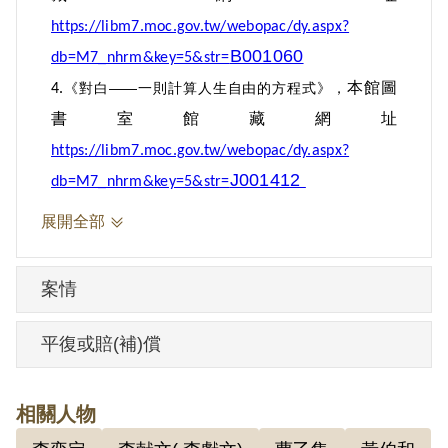
https://libm7.moc.gov.tw/webopac/dy.aspx?
曹開於1959年12月28日開釋，出獄後生活
B001060
db=M7_nhrm&key=5&str=
趨於低調，從事多樣工作，包括：菜攤、
本館圖
《對白——一則計算人生自由的方程式》
，
4.
五金行等等。他與夫人曹羅喜女士共育有
書室館藏網址
六名女兒，當他落腳彰化花壇，便運用了
https://libm7.moc.gov.tw/webopac/dy.aspx?
在獄中向難友學來的醫學知識，開設西藥
J001412
db=M7_nhrm&key=5&str=
房，家庭生計自此才漸有起色。但在這些
展開全部
行業輾轉之間，他於文學領域的投入卻從
未鬆懈，憑藉記憶，一一重新謄寫之前在
案情
監獄裡頭留下的創作，並試圖展開新的創
作路線。曹開的女兒回憶，曹開將詩作鎖
平復或賠(補)償
進房間的保險箱，連房間都會上鎖，家裡
除了母親以外，沒有人知道父親在寫作，
相關人物
只因害怕下一代也捲入是非中。