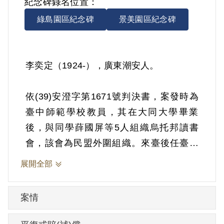
紀念碑錄名位置：
綠島園區紀念碑
景美園區紀念碑
李奕定（1924-），廣東潮安人。
依(39)安澄字第1671號判決書，案發時為
臺中師範學校教員，其在大同大學畢業
後，與同學薛國屏等5人組織烏托邦讀書
會，該會為民盟外圍組織。來臺後任臺中
師範教員，仍在校活動，組織自由主義同
展開全部
盟，參加該校音專歌謠會，作不滿政府之
演講。1949年12月28日被羈押。1950年經
案情
臺灣省保安司令部以《懲治叛亂條例》第5
條「參加叛亂之組織」判處有期徒刑10