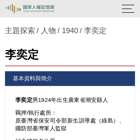
:::
國家人權記憶庫
主題探索
人物
1940
李奕定
熱門關鍵字：
陳孟和
李舜治
鹿窟事件
安康接待室
李奕定
新生訓導處
蛋殼畫
送物單
主題探索
基本資料與簡介
背景知識
關於我們
李奕定
男
1924年出生
廣東省
潮安縣人
羈押/執行處所：
意見信箱
原臺灣省保安司令部新生訓導處（綠島）、
國防部臺灣軍人監獄