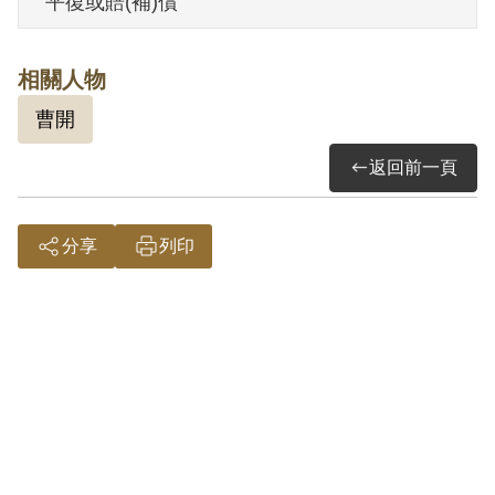
平復或賠(補)償
年。1959年12月27日刑期結束。1960年1
月12日開釋。
相關人物
曹開
其於1999年4月向補償基金會提出申請，
2000年7月經第1屆第18次董事會審核通過
返回前一頁
予以補償。補償理由為本案僅有其與曹
君、黃君等3人於偵查中之自白，惟其等於
分享
列印
審判中均否認被訴事實，且據判決書所載
曹君及黃君僅充該臺灣民主自治同盟之候
補盟員，是否屬正式盟員，尚無其他證據
足以證明，故認非有實據。
2018年10月經促轉會公告撤銷判決處分。