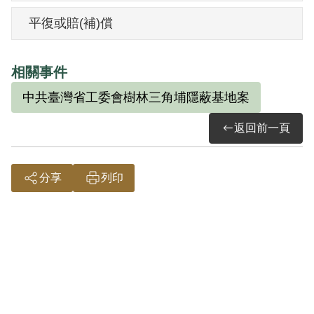
為堂叔侄關係，1950年間與張潮賢在其兄
平復或賠(補)償
張瑞鐘家會晤。1951年初至5月張潮賢引阿
圳（即簡錫煌）與他會面，兩人見面七
相關事件
次，並與另一身形高瘦、嘴略歪之青年會
中共臺灣省工委會樹林三角埔隱蔽基地案
晤兩次。曾接受張潮賢之叛亂教育及宣
傳，知道他們是共產黨人士，又利用土城
返回前一頁
鄉公所油印機幫他們翻印匪方書刊《論人
民民主專政》，並借給張潮賢新臺幣5元。
分享
列印
1953年8月13日在家遭國防部保密局人員逮
捕、送往該局羈押。1954年5月12日送臺灣
省保安司令部偵辦。7月12日經該部以
（43）安律字第3054號提起公訴，10月18
日（43）審三字第92號判決「明知匪諜而
不告密檢舉、幫助他人以文字為有利於叛