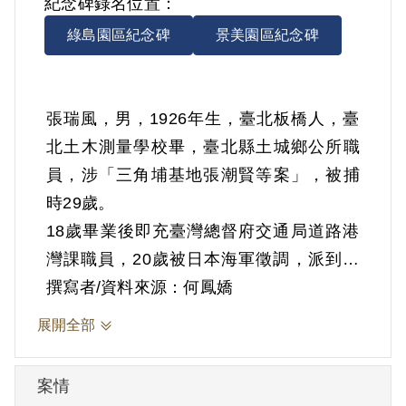
紀念碑錄名位置：
綠島園區紀念碑
景美園區紀念碑
張瑞風，男，1926年生，臺北板橋人，臺
北土木測量學校畢，臺北縣土城鄉公所職
員，涉「三角埔基地張潮賢等案」，被捕
時29歲。
18歲畢業後即充臺灣總督府交通局道路港
灣課職員，20歲被日本海軍徵調，派到新
幾內亞為技工士。1946年6月被遣返臺灣，
撰寫者/資料來源：何鳳嬌
任臺北《興臺日報》分社辦事員。1947年7
展開全部
月由前臺北縣土城鄉鄉長李傳契介紹任土
城鄉公所職員，迄被捕為止。
案情
根據官方資料記載，與共產黨人士張潮賢