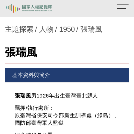
:::
國家人權記憶庫
主題探索
人物
1950
張瑞風
熱門關鍵字：
陳孟和
李舜治
鹿窟事件
安康接待室
張瑞風
新生訓導處
蛋殼畫
送物單
主題探索
基本資料與簡介
背景知識
關於我們
張瑞風
男
1926年出生
臺灣
臺北縣人
羈押/執行處所：
意見信箱
原臺灣省保安司令部新生訓導處（綠島）、
國防部臺灣軍人監獄