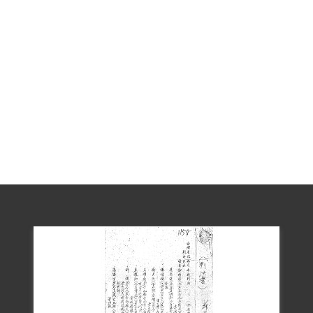
例》第五條，並介紹蘇芳宗參加「臺灣民
主革命同盟」，判處有期徒刑12年、褫奪
公權7年。刑期自1950年5月12日起。
高明柏在綠島新生訓導處被編入第二中
隊，進行勞動與聽課，課程內容有「三民
主義」、「共產主義批判」、「毛澤東批
判」、「偉大的蔣介石」與《蘇俄在中
國》等。在綠島時頸部長了腫瘤，受其他
獄友醫師開刀切除腫瘤，得以康復。釋放
之前，時任總司令陸軍一級上將黃杰認為
需要再行確認結訓保釋後有無安全顧慮。
臺灣警備總司令部新生訓導處認為，高明
柏已經重新檢討鑑定思想已改正無安全顧
慮。並且依照《戡亂時期預防匪諜再犯管