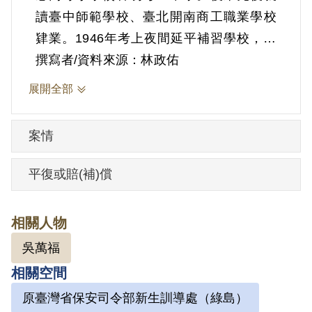
讀臺中師範學校、臺北開南商工職業學校
肄業。1946年考上夜間延平補習學校，在
學期間擔任臺北市稅捐稽徵處臨特雇員工
撰寫者/資料來源：林政佑
讀。1950年被捕，時20歲（判決上寫21
展開全部
歲）。
因為喜歡唸書，於是接觸到社會主義哲學
案情
的書籍。李水井是高明柏的導師，並教授
會計學。並且因陳炯澤在開南兼課的關
平復或賠(補)償
係，啟發他對社會主義經濟學的認識。
1950年5月13日凌晨二、三點，穿著內衣褲
相關人物
的高明柏無預警地被特務帶到吉普車上，
吳萬福
載到保密局南所，被關到9坪大的舍房，同
相關空間
舍房約有三十多人。後來被送到保密局北
所，與許強同舍房。其後又移送到軍法
原臺灣省保安司令部新生訓導處（綠島）