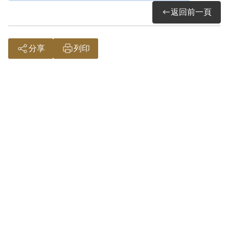
處。
返回前一頁
高明柏在偵訊過程中沒有遭到刑求，因為
李水井指證高明柏參加讀書會。根據訊問
分享
列印
筆錄，1948年5月在臺北市由李水井介紹參
加「愛國青年會」，1949年12月提出自傳
給李水井，尚未參加入黨宣誓。初期受到
李水井領導，有和一個姓林的、劉碧堂
（化名姓侯）、何明泉聯絡。高明柏曾經
邀請蘇芳宗參加，與劉碧堂合組一個小
組。高明柏的主要工作是發展群眾，以及
閱讀《光明報》、馬克思經濟學等書。
本案由軍法官鄭有齡審判，以臺灣省保安
司令部（39）安潔字第2204號判決，認為
高明柏歸由另案被告李水井指揮，1948年
12月參加叛亂組織，違反《懲治叛亂條