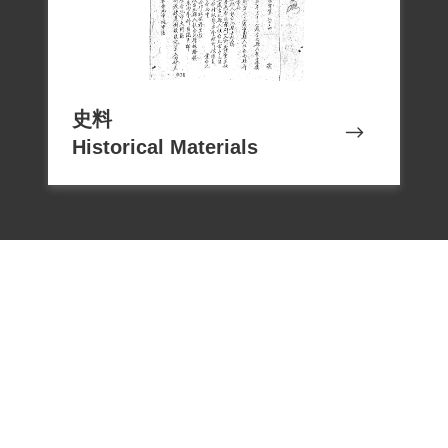
教辦法》嚴加考核管教。刑期是到1962年5
月11日，於1962年7月1日離隊。
從綠島回臺灣本島後，為了避免在新竹一
直為警察所擾，很快地就到臺北，但在臺
史料
北找工作困難，經歷過養雞、園丁的生
Historical Materials
活，後來在勝家公司、大同公司工作。最
後自己創業，外銷高級傢俱到日本。
本案於1999年4月9日高明柏本人向補償基
金會提出補償申請，2000年4月24日經第一
屆第十四次董事會審核通過予以補償。補
償理由為僅有自白，並無其他佐證證據，
認非有實據。2018年10月4日經促轉會公告
撤銷判決處分。