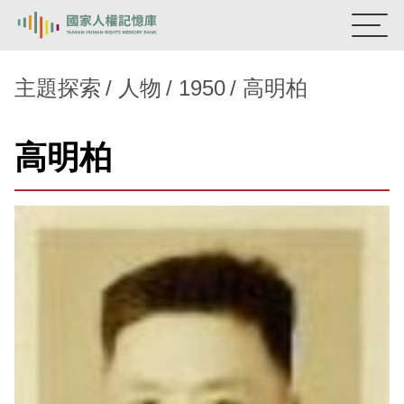
:::
國家人權記憶庫
主題探索
人物
1950
高明柏
熱門關鍵字：
陳孟和
李舜治
鹿窟事件
安康接待室
高明柏
新生訓導處
蛋殼畫
送物單
主題探索
背景知識
關於我們
意見信箱