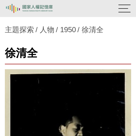
:::
國家人權記憶庫
主題探索
人物
1950
徐清全
熱門關鍵字：
陳孟和
李舜治
鹿窟事件
安康接待室
徐清全
新生訓導處
蛋殼畫
送物單
主題探索
背景知識
關於我們
意見信箱