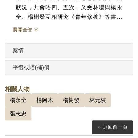
狀況，共會晤四、五次，又受林囑與楊永
全、楊樹發互相研究《青年修養》等書，
並曾聽林宣傳大陸上共匪戰績及談人海戰
展開全部
術等問題，後至楊阿木家中與林元枝聯
絡，林元枝告以匪軍行將攻臺，大家捐款
案情
買瓦斯，準備配合破壞鐵路、電桿之用等
情。1951年11月9日被羈押。1953年經臺
平復或賠(補)償
灣省保安司令部以《懲治叛亂條例》第2條
第1項「意圖以非法之方法顛覆政府而著手
相關人物
實行」判處死刑，全部財產除酌留其家屬
楊永全
楊阿木
楊樹發
林元枝
必需之生活費外沒收。1953年5月6日執行
死刑。
張志忠
返回前一頁
其家屬於1999年5月向補償基金會提出申