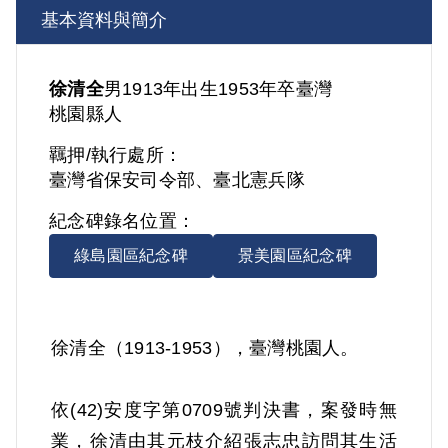
基本資料與簡介
徐清全
男
1913年出生
1953年卒
臺灣
桃園縣人
羈押/執行處所：
臺灣省保安司令部、臺北憲兵隊
紀念碑錄名位置：
綠島園區紀念碑
景美園區紀念碑
徐清全（1913-1953），臺灣桃園人。
依(42)安度字第0709號判決書，案發時無
業，徐清由其元枝介紹張志忠訪問其生活