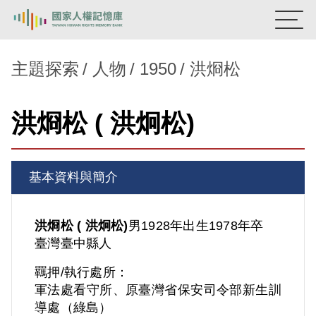
:::
國家人權記憶庫
主題探索
人物
1950
洪烱松
熱門關鍵字：
陳孟和
李舜治
鹿窟事件
安康接待室
洪烱松 ( 洪炯松)
新生訓導處
蛋殼畫
送物單
主題探索
基本資料與簡介
背景知識
關於我們
洪烱松 ( 洪炯松)
男
1928年出生
1978年卒
臺灣
臺中縣人
意見信箱
羈押/執行處所：
軍法處看守所、原臺灣省保安司令部新生訓
導處（綠島）