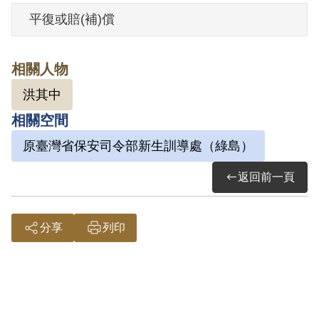
其家屬於1999年9月向補償基金會提出申
平復或賠(補)償
請，2002年12月經第3屆第1次董監事會審
核通過予以補償。補償理由為原判決認定
相關人物
其參加叛亂組織，係以其之自白及另案被
洪其中
告張伯哲等人之供述為據。惟原判決對其
相關空間
所參加之組織性質與目的均未詳予查證敘
明，此外無其他具體佐證，故認本案非有
原臺灣省保安司令部新生訓導處（綠島）
實據。
返回前一頁
2018年10月經促轉會公告撤銷判決處分。
分享
列印