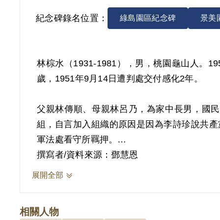
紀念碑錄名位置：
綠島園區紀念碑
景美
林棕水（1931-1981），男，桃園龜山人
歲，1951年9月14日遭判處交付感化2年。
父親林傳順、母親林呂乃，為家中長男，國民
組，自言加入組織的原因是因為李詩珍說共產黨
軍法處看守所羈押。
撰寫者/資料來源：鄧慧恩
1951年4月13日，經臺灣省保安司令部軍事
展開全部
為業，本分過日子的人，被捕後還不知道原因
己抽煙，邀約到他家去遊玩，吃了一頓便飯，其
相關人物
林雖經過查證無不法活動，但與組織等相關人