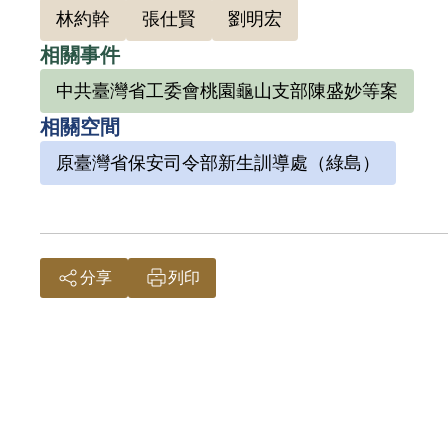
林約幹
張仕賢
劉明宏
之。9月14日經國防部（40）則副字第154
憶，林棕水與他同為生產班，一起種菜。其感訓日期
相關事件
中共臺灣省工委會桃園龜山支部陳盛妙等案
2006年12月12日其子林意重等向補償基金
相關空間
與張仕賢等人接近，思想顯非正確，而予以交付
原臺灣省保安司令部新生訓導處（綠島）
分享
列印