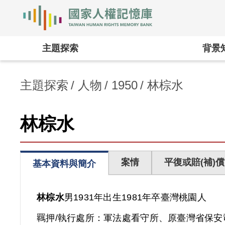
國家人權記憶庫
:::
主題探索
背景
主題探索
人物
1950
林棕水
林棕水
案情
平復或賠(補)償
基本資料與簡介
林棕水
男
1931年出生
1981年卒
臺灣
桃園人
羈押/執行處所：
軍法處看守所、原臺灣省保安