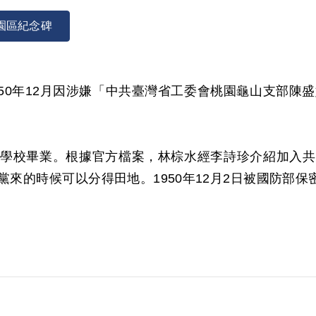
園區紀念碑
。1950年12月因涉嫌「中共臺灣省工委會桃園龜山支部
學校畢業。根據官方檔案，林棕水經李詩珍介紹加入共
來的時候可以分得田地。1950年12月2日被國防部保密
檢察官甘勵行作成（40）安澄字第1316號起訴書起訴。
，只是晝夜期盼回家。李詩珍並非村裡人氏，只是寄居
餘之事一概不知。6月28日，保安司令部軍法處審判官鄭
接近，思想顯非正確，依《戡亂時期檢肅匪諜條例》第