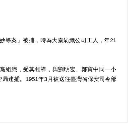
陳盛妙等案」被捕，時為大秦紡織公司工人，年21
黨組織，受其領導，與劉明宏、鄭寶中同一小
局逮捕。1951年3月被送往臺灣省保安司令部
4月29日林棕水提出報告指出，自己本是務農牧牛
，因為正逢新正，在雜貨店遇到李詩珍，李請自
有齡作成（40）安潔字第2767號判決，認為
八條第一項第二款判處其交付感化，另以命令行