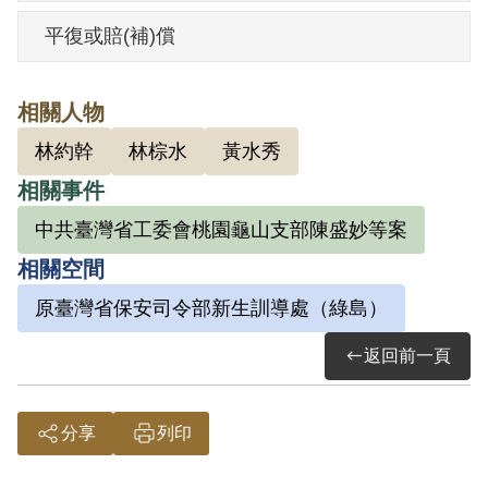
1950年12月3日被捕。據其妻與兄嫂回憶，
平復或賠(補)償
劉生前口述，被捕當日係如常在家工作，
完後至友人家聊天約個把鐘頭後返家，深
相關人物
夜即遭以與某人同黨為由逮捕，但他並不
林約幹
林棕水
黃水秀
認識當事者。劉明宏亦曾在1950年4月9日
相關事件
供述李詩珍並無要自己參加組織，也無與
林棕水、鄭寶中一起的情事。
中共臺灣省工委會桃園龜山支部陳盛妙等案
相關空間
1951年4月13日，經臺灣省保安司令部軍事
原臺灣省保安司令部新生訓導處（綠島）
檢察官甘勵行作成（40）安澄字第1316號
返回前一頁
起訴書起訴。5月2日劉明宏在提出的報告
中表示，他受的是日本時代的國民學校教
育，對國語文不甚了解，因此無法確認筆
分享
列印
錄上所寫之內容，至於與李詩珍相識，則