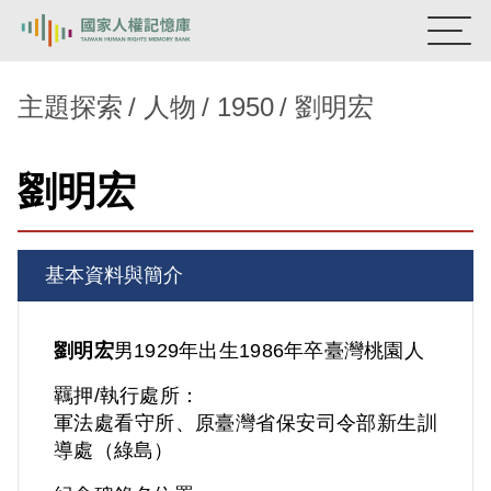
:::
國家人權記憶庫
主題探索
人物
1950
劉明宏
熱門關鍵字：
陳孟和
李舜治
鹿窟事件
安康接待室
劉明宏
新生訓導處
蛋殼畫
送物單
主題探索
基本資料與簡介
背景知識
關於我們
劉明宏
男
1929年出生
1986年卒
臺灣
桃園人
羈押/執行處所：
意見信箱
軍法處看守所、原臺灣省保安司令部新生訓
導處（綠島）