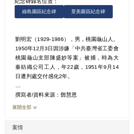
紀念碑錄名位置：
綠島園區紀念碑
景美園區紀念碑
劉明宏（1929-1986），男，桃園龜山人。
1950年12月3日因涉嫌「中共臺灣省工委會
桃園龜山支部陳盛妙等案」被捕，時為大
秦紡織公司工人，年22歲，1951年9月14
日遭判處交付感化2年。
母親劉呂齊，為家中二男，龜山國民學校
撰寫者/資料來源：鄧慧恩
畢業。根據官方檔案，劉明宏經李詩珍介
展開全部
紹加入組織，受李領導，與林棕水、鄭寶
中同一小組，自言在組織內沒有工作，李
案情
詩珍要他在共產黨軍隊來的時候幫忙。