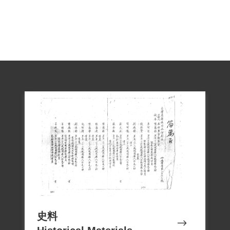
獲釋後從事小生意，性格自卑、恐懼，與
人互動警戒，結婚生子後方稍獲慰藉，一
生均對後代諄諄告誡，不可參與政治，不
可與從政之人交往，不可批評政府，直至
病危才告知自己曾遭牽連的往事。
1999年6月24日，其子劉世琿等向補償基金
會提出補償申請，2000年7月29日經第一屆
第三次臨時董事會審核通過予以補償。補
償理由為原判所指劉明宏與叛徒黃水秀等
相識，由黃君等吸收參加叛亂組織之外圍
分子，思想偏頗，應交付感化乙節，有關
黃君從事叛亂活動，並無實證，且有關組
史料
織活動亦僅涉農運工作，故本案未有實