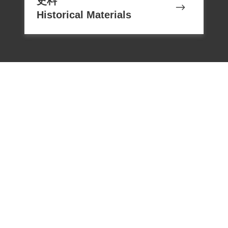
史料
Historical Materials
電話：02-22182438
傳真：02-22182436
Email：memoryservice@nhrm.gov.t
w