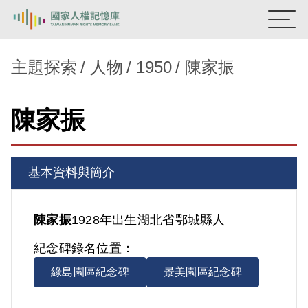
:::
國家人權記憶庫
主題探索
人物
1950
陳家振
熱門關鍵字：
陳孟和
李舜治
鹿窟事件
安康接待室
陳家振
新生訓導處
蛋殼畫
送物單
主題探索
基本資料與簡介
背景知識
關於我們
陳家振
1928年出生
湖北省
鄂城縣人
紀念碑錄名位置：
意見信箱
綠島園區紀念碑
景美園區紀念碑