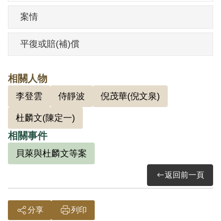
案情
平復或賠(補)償
相關人物
李登雲
侍靜波
倪茂華(倪文泉)
杜麟文(陳定一)
相關事件
貝萊與杜麟文等案
返回前一頁
分享
列印