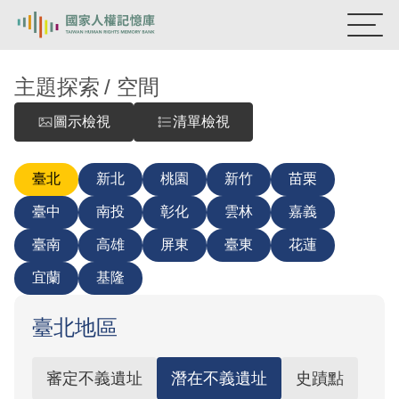
:::
國家人權記憶庫
主題探索
空間
圖示檢視
清單檢視
熱門關鍵字：
陳孟和
李舜治
鹿窟事件
安康接待室
新生訓導處
蛋殼畫
送物單
臺北
新北
桃園
新竹
苗栗
主題探索
臺中
南投
彰化
雲林
嘉義
背景知識
臺南
高雄
屏東
臺東
花蓮
宜蘭
基隆
關於我們
意見信箱
臺北地區
審定不義遺址
潛在不義遺址
史蹟點