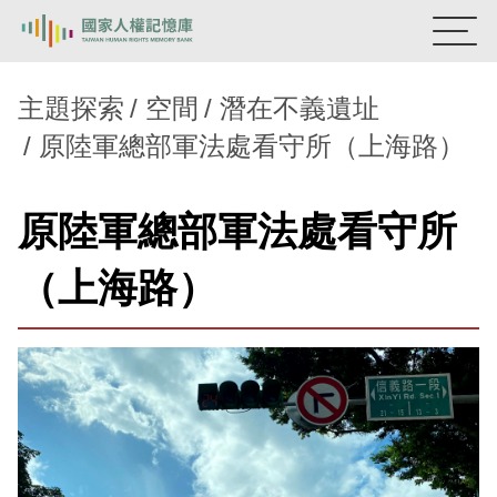
:::
國家人權記憶庫
主題探索
空間
潛在不義遺址
原陸軍總部軍法處看守所（上海路）
熱門關鍵字：
陳孟和
李舜治
鹿窟事件
安康接待室
新生訓導處
蛋殼畫
送物單
原陸軍總部軍法處看守所
主題探索
（上海路）
背景知識
關於我們
意見信箱