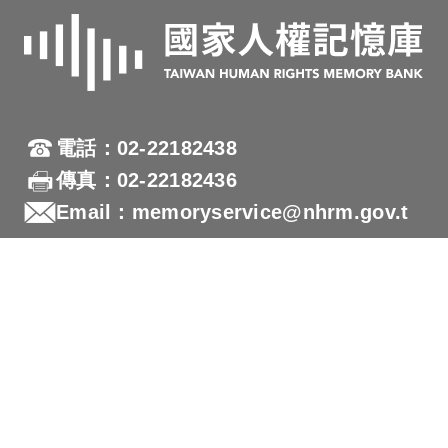
電話：02-22182438
傳真：02-22182436
Email：memoryservice@nhrm.gov.t
w
地址：23150新北市新店區復興路131號
國家人權博物館網站
隱私權及安全政策宣示
本網站為響應式網站設計(RWD)，支援各行動載具瀏覽
及支援Firefox 及 Chrome ，網站設計最佳瀏覽螢幕解析