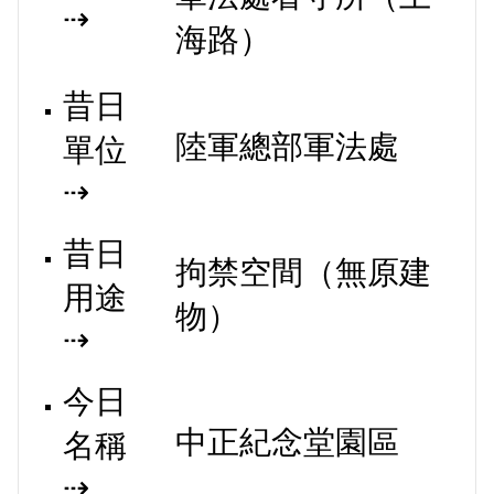
⇢
海路）
昔日
陸軍總部軍法處
單位
⇢
昔日
拘禁空間（無原建
用途
物）
⇢
今日
中正紀念堂園區
名稱
⇢