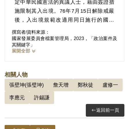
定中華民國憲法的異議人士，藉由簽證措
施限制其入出境。76年7月15日解除戒嚴
後，入出境規範改適用同日施行的國安
法，仍採申請許可制，81年7月7日立院修
撰寫者/資料來源：
正國安法第三條，將曾設籍台灣，後居住
國家發展委員會檔案管理局，2023，「政治案件及
其關鍵字」
海外，而無事實足認為有恐怖或暴力之重
展開全部
大嫌疑者，規定不得禁止其入出境，8月1
日實施後，黑名單人數縮小僅剩5人。89年
5月20日國民入出境不再需要申請許可，人
相關人物
民遷徙自由才獲得真正的保障。
張壁坤(張璧坤)
詹天增
鄭秋徒
盧修一
李應元
許錫謙
返回前一頁