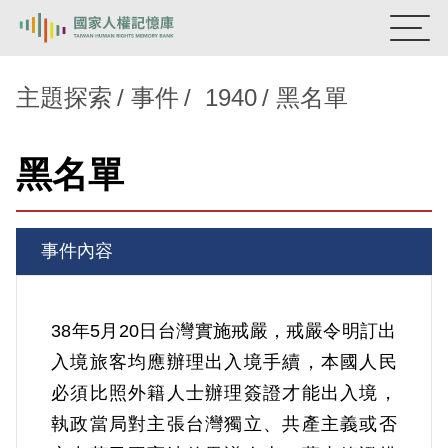
:::
國家人權記憶庫
主題探索
事件
1940
黑名單
熱門關鍵字：
陳孟和
李舜治
鹿窟事件
安康接待室
黑名單
新生訓導處
蛋殼畫
送物單
主題探索
事件內容
背景知識
關於我們
38年5月20日台灣實施戒嚴，戒嚴令明訂出
入境旅客均應辦理出入境手續，本國人民
意見信箱
必須比照外籍人士辦理簽證才能出入境，
執政當局對主張台灣獨立、共產主義或否