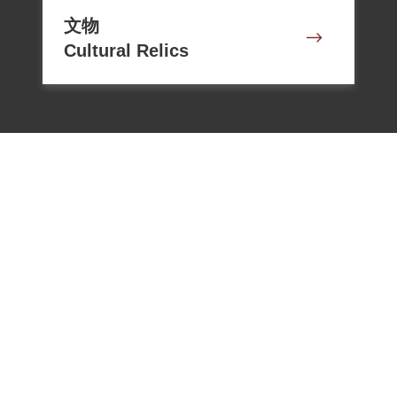
文物
Cultural Relics
電話：02-22182438
傳真：02-22182436
Email：memoryservice@nhrm.gov.t