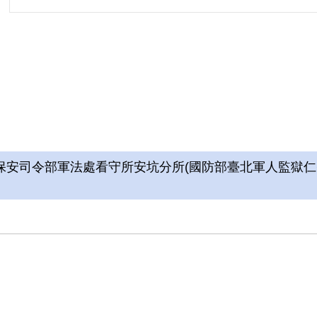
年有期徒刑。同年被移送關押於新店安坑軍人監
中作樂，繪製卡片寄予親友。1962年刑滿開釋。
參考資料：
安司令部軍法處看守所安坑分所(國防部臺北軍人監獄仁智監
1.中央研究院臺灣史研究所，《財團法人戒嚴
案詮釋資料建置計畫》，新北：國家人權博物館委
2.薛化元，《穿過白色濃霧：1950年代政治案