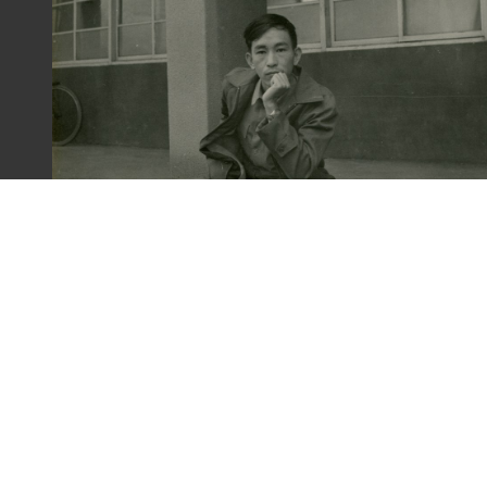
梁令惠友人獨照