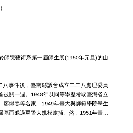
)
師院藝術系第一屆師生展(1950年元旦)的山
47年二二八事件後，臺南縣議會成立二二八處理委員
被關一週。1948年以同等學歷考取臺灣省立
廖繼春等名家。1949年臺大與師範學院學生
墓而躲過軍警大規模逮捕。然，1951年臺大
組的讀書會，並閱讀《唯物論辯證法》，故牽
炳榔等人被指涉參加民主自治同盟組織，判處10