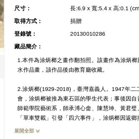
尺寸：
長:6.9 x 寬:5.4 x 高:0.1 (cm
取得方式：
捐贈
登錄號：
20130010286
藏品簡介：
1.本件為涂炳榔之畫作翻拍照。該畫作為涂炳榔於
水作品畫，該作品後由教育廳收藏。
2.涂炳榔(1929-2018)，臺灣嘉義人。19
會，涂炳榔被推為東石區的學生代表；事後因自首
師範學院藝術系，師承溥心畬、陳慧坤、黃君璧、
「單車雙載」引發「四六事件」，涂炳榔因返鄉掃
學生陳元智於自白書中坦承曾參與同鄉張璧坤籌
展開全部
連涂炳榔及吳逸民等人於1952年接續被捕，涂