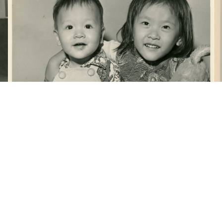
梁令惠友人兒女照片(一)
梁