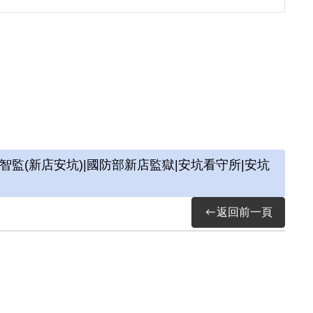
獄。服刑時擔任監獄外役工作，時常與獄友苦
(新店安坑)|國防部新店監獄|安坑看守所|安坑
時期不當叛亂暨匪諜審判案件補償基金會移交檔
託計畫期末成果報告，2019。
返回前一頁
件訪問紀錄》，新北：國家人權博物館，2020。