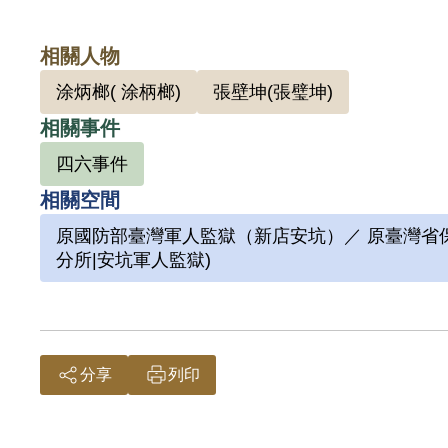
相關人物
涂炳榔( 涂柄榔)
張壁坤(張璧坤)
相關事件
四六事件
相關空間
原國防部臺灣軍人監獄（新店安坑）／ 原臺灣省保
分所|安坑軍人監獄)
分享
列印