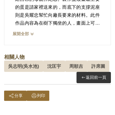
的蛋是請家裡送來的，而底下的支撐泥座
則是吳耀忠幫忙向廠長要來的材料。此件
作品內容為在樹下獨坐的人，畫面上可見
於蛋殼上繪製一株枯樹，枯樹右下角有一
展開全部
人獨坐，下方支撐蛋殼的泥座，其紋理貌
似岩石，恰與蛋殼上所繪製畫面融為一
體，別具巧思。
相關人物
吳志明(吳水池)
沈匡宇
周順吉
許席圖
2.周順吉（1949-），福建安溪人。依
返回前一頁
(59)更字第14號判決書，案發時為工人，
周順吉由許席圖吸收參加「中國統一事業
基金會」（簡稱「統中會」），復吸收吳
分享
列印
水池等人，後經許君指派為龍雲戰鬥團團
長。1969年2月13日被羈押。1971年經