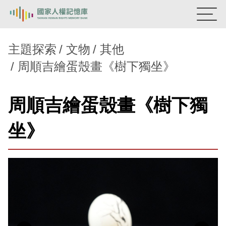
:::
國家人權記憶庫
主題探索
文物
其他
周順吉繪蛋殼畫《樹下獨坐》
熱門關鍵字：
陳孟和
李舜治
鹿窟事件
安康接待室
新生訓導處
蛋殼畫
送物單
周順吉繪蛋殼畫《樹下獨
主題探索
坐》
背景知識
關於我們
意見信箱