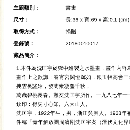
主題類別：
書畫
尺寸：
長:36 x 寬:69 x 高:0.1 (cm)
取得方式：
捐贈
登錄號：
20180010017
藏品簡介：
1.本件為沈匡宇於獄中繪製之水墨畫，畫作內容
畫作上之款識：春宵宮闕恆輝如，銀玉帳高會王
拽雲長謠始，發蘭素凝塵千秋，
萬歲碧桃長春。難友沈匡宇所作。一九八七年十
欽印：得失寸心知。六大山人。
沈匡宇，1922年生，男，浙江吳興人。1963
件稱「青年解放團周濟剛沈匡宇案（潛伏文化界