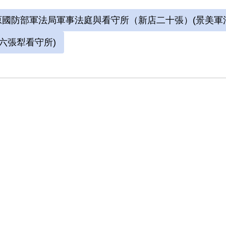
敖案」被捕，時任水泥公司屏東營業所管理員；
國防部軍法局軍事法庭與看守所（新店二十張）(景美軍
六張犁看守所進行偵訊長達近一年。1972年移
刑。服刑期間因美術老師婉拒函授，決意自學繪
六張犁看守所)
始獄中書畫生涯。獄中囚禁於六號牢房，在狹小
域，乃自稱「六大山人」。1975年經上訴及國
月，減刑為有期徒刑5年8個月，1976年刑滿出
參考資料：
中央研究院臺灣史研究所，《財團法人戒嚴時期
詮釋資料建置計畫》，新北：國家人權博物館委託