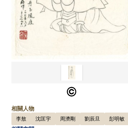
相關人物
李敖
沈匡宇
周濟剛
劉辰旦
彭明敏