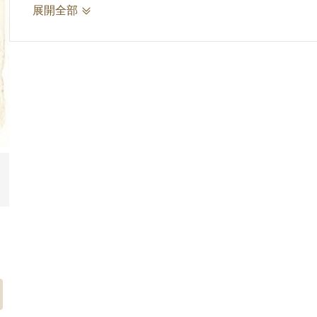
認定被告曾「參與共黨組織」、「吸收青年加入
展開全部
部（54）警審特字第004號依「非法手段顛覆
奪公權5年，財產全部沒收。1977年6月刑滿
彩繪工藝、勉強餬口度日。1975年間沈匡宇與
而認識，後因沈匡宇被轉至綠島感訓監獄而留下
參考資料：
國家人權記
https:∕∕memory.nhrm.gov.tw∕TopicExploration
劉辰旦前輩第十四次口述訪談紀錄，2024年4月2
詮釋者：謝濬澤
2.劉辰旦(1937-)，臺灣臺南人。1971年