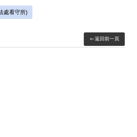
被捕後拘禁於警備總司令部保安總處地下室及
法處看守所)
送景美軍法處看守所，判決結果處以15年有期徒
畫及書法。每日早晚以牢房廁所門板為桌，開
的方形牢獄中，房內六個面構築出一塊個人場
返回前一頁
際特赦組織關切，覆判結果為有期徒刑8年6個
獄。
不當叛亂暨匪諜審判案件補償基金會移交檔案
計畫期末成果報告，2019。