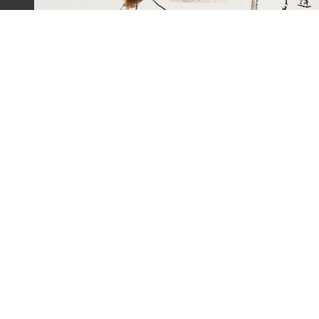
劉辰旦畫作〈一嵩春水夜歸遲〉
:::
主題探索
背