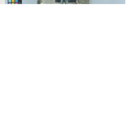
Jun繪《解除戒嚴》等四張政治受難者水彩畫作
劉
（2002年3月）
展開
景知識
關於我們