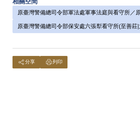
相關空間
原臺灣警備總司令部軍法處軍事法庭與看守所／原
原臺灣警備總司令部保安處六張犁看守所(至善莊|
分享
列印