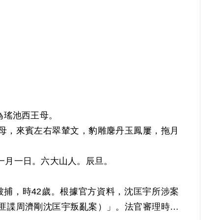
為瑤池西王母。
母，來賓左右翠輦文，豹雕麐丹玉鳳屢，拖月
一月一日。六大山人。辰旦。
年被捕，時42歲。根據官方資料，沈匡宇所涉案
匪諜周濟剛沈匡宇叛亂案）」。法官審理時，