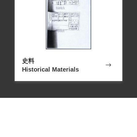
作，但不了了之，李慶神並未告知李胖其
為匪黨分子，然保安司令部依李慶神口
供，認定李胖有讀過「政策政治」等書
籍，將其交付軍法審判。 1953年5月18日
保安司令部之判決稱李胖否認李慶神曾誘
勸其參加匪黨，李慶神亦否認，且無明確
史料
證據足以認定李胖有明知李慶坤為匪諜而
Historical Materials
不向政府告密檢舉之事證，判決無罪。
1953年5月29日，李胖獲釋。
其後，李胖之家屬以其涉嫌叛亂案件遭羈
押為由，向臺南地方法院聲請冤獄賠償。
2000年3月23日臺南地方法院刑事第2庭故
作出89年度賠字第9號決定，依《戒嚴時期