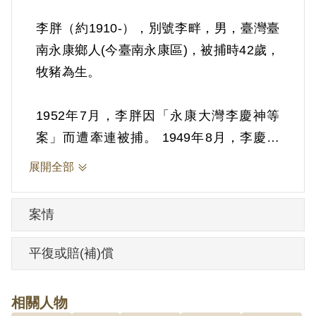
李胖（約1910-），別號李畔，男，臺灣臺
南永康鄉人(今臺南永康區)，被捕時42歲，
牧豬為生。
1952年7月，李胖因「永康大灣李慶神等
案」而遭牽連被捕。 1949年8月，李慶神
因私藏軍火遭臺灣省保安司令部逮捕，
展開全部
1950年5月由西灣村村長李安成保釋出獄。
1951年4月，李慶神又因竊盜罪入獄，判刑
案情
1年。 服刑期間，1952年1月內政部調查局
臺南市調查站（以下簡稱內調局臺南站）
平復或賠(補)償
會同警局捕獲「匪犯」陳飛虎，其供認於
1949年經李慶神介紹參加匪黨組織「新民
相關人物
主主義青年團」。 1952年1月 李慶神遂於