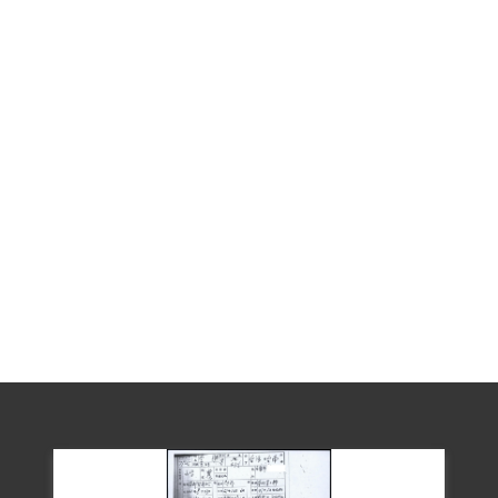
問題」。 1952年5月14日內調局臺南站與
保安處臺南組在「李慶神案專案小組」會
議中決定，可利用李慶神之關係徹底肅清
陳篡地之殘餘分子，並令其偽裝逃脫前往
臺中尋找陳篡地蹤跡。 1952年7月14日，
李慶神由臺南監獄被解送至保安司令部，
該計畫並未執行。
1952年7月15日，李慶神受保安司令部偵訊
時表示，李胖看過匪黨書籍， 因遭牽連，
同年7月23日被保安司令部羈押。 1952年8
月19日保安司令部保安處偵訊報告指出，
李胖供稱於1949年3、4月間在大灣村西都
戲院與李慶神相晤，李胖稱其已失業，而
李慶神表示可在高雄水泥廠為其代覓工