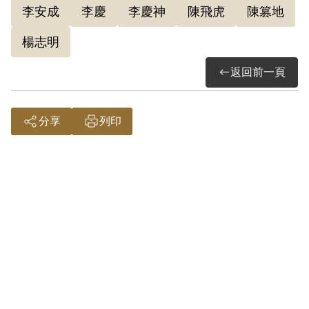
李安成
李慶
李慶神
陳飛虎
陳篡地
臺南監獄接受內調局臺南站人員多次偵
訊，供稱其參加之組織「中華人民共和國
楊志明
臺灣解放軍」，統屬於陳篡地（化名楊志
返回前一頁
明）。 該組織有包含李胖在內等15人，平
時做農運、工運、商運等組織工作，並為
分享
列印
中共解放軍攻臺時之內應。
1952年3月16日，李慶神又因犯偽造文書罪
被押。 內調局臺南站於該年4月間，再度向
臺南監獄借提李慶神，並擬將其提請保
釋，運用其赴山地偵查陳篡地之行蹤。
1952年5月2日，保安司令部保安處飭請燕
趙（保安處第3諜報組/臺南組組長化名）協
同內調局臺南站擬定運用李慶神之「技術