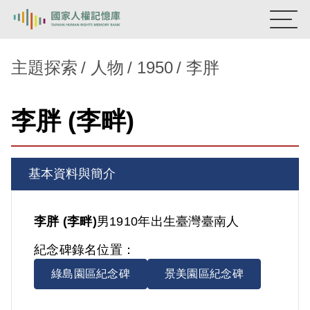
:::
國家人權記憶庫
主題探索
人物
1950
李胖
熱門關鍵字：
陳孟和
李舜治
鹿窟事件
安康接待室
李胖 (李畔)
新生訓導處
蛋殼畫
送物單
主題探索
基本資料與簡介
背景知識
關於我們
李胖 (李畔)
男
1910年出生
臺灣
臺南人
紀念碑錄名位置：
意見信箱
綠島園區紀念碑
景美園區紀念碑