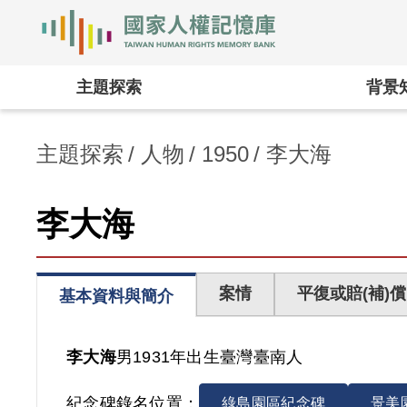
國家人權記憶庫
:::
主題探索
背景
主題探索
人物
1950
李大海
李大海
案情
平復或賠(補)償
基本資料與簡介
李大海
男
1931年出生
臺灣
臺南人
紀念碑錄名位置：
綠島園區紀念碑
景美