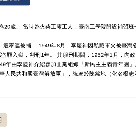
捕時為20歲。 當時為火柴工廠工人，臺南工學院附設補習
」遭牽連被捕。 1949年8月，李慶神因私藏軍火被臺灣
犯竊盜罪入獄，判刑1年。 其服刑期間，1952年1月，
49年由李慶神介紹參加匪黨組織「新民主主義青年團」。 
華人民共和國臺灣解放軍」，統屬於陳篡地（化名楊志明
為共黨攻臺時內應。
罪被押。 內調局臺南站於該年4月間，再度向臺南監獄
請「燕趙」（保安處第3諜報組/臺南組組長化名）協同內調
明
李慶神案專案小組」會議中決定，可利用李慶神之關係徹
李慶神由臺南監獄被解送至保安司令部， 但該計畫並未執行