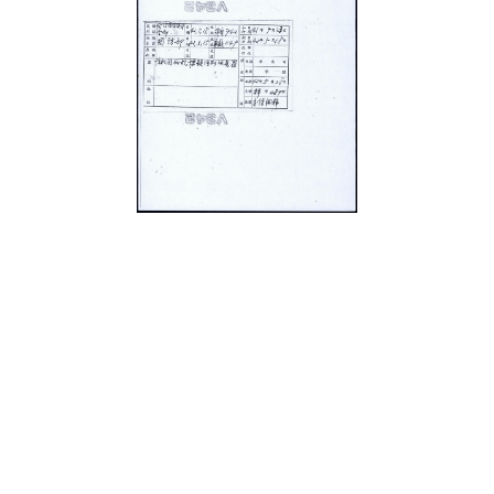
史料
Historical Materials
展開