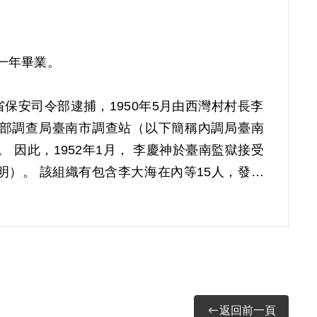
班一年畢業。
省保安司令部逮捕，1950年5月由西灣村村長李
內政部調查局臺南市調查站（以下簡稱內調局臺南
因此，1952年1月， 李慶神於臺南監獄接受
）。 該組織有包含李大海在內等15人，發展
借提李慶神，擬保釋運用，前往山地偵查陳篡地行
局臺南站擬定運用李慶神之技術問題。 1952年
底肅清陳篡地之殘餘分子，並令其偽裝逃脫前往
。
返回前一頁