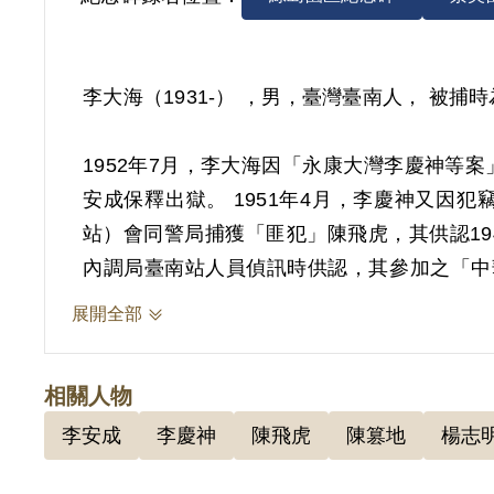
李大海（1931-） ，男，臺灣臺南人， 被
1952年7月，李大海因「永康大灣李慶神等案
安成保釋出獄。 1951年4月，李慶神又因
站）會同警局捕獲「匪犯」陳飛虎，其供認19
內調局臺南站人員偵訊時供認，其參加之「中
農運、工運、商運等，平時做組織工作，並作
展開全部
1952年3月16日，李慶神又因犯偽造文書
相關人物
蹤。 1952年5月2日，保安司令部保安處飭
李安成
李慶神
陳飛虎
陳篡地
楊志
5月14日內調局臺南站與保安處臺南組在「
臺中尋找陳篡地蹤跡。 1952年7月14日，