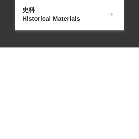
史料
Historical Materials
電話：02-22182438
傳真：02-22182436
Email：memoryservice@nhrm.gov.t