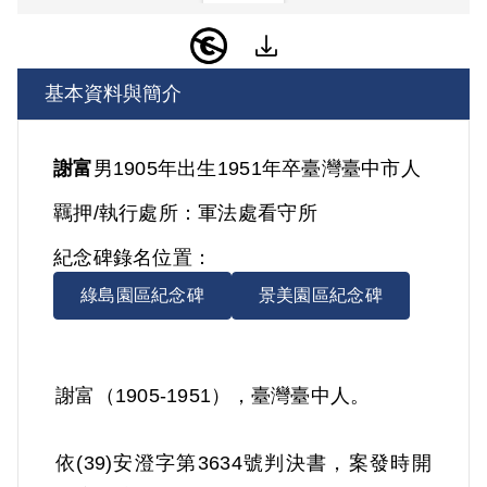
基本資料與簡介
謝富
男
1905年出生
1951年卒
臺灣
臺中市人
羈押/執行處所：
軍法處看守所
紀念碑錄名位置：
綠島園區紀念碑
景美園區紀念碑
謝富（1905-1951），臺灣臺中人。
依(39)安澄字第3634號判決書，案發時開