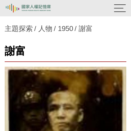
:::
國家人權記憶庫
主題探索
人物
1950
謝富
熱門關鍵字：
陳孟和
李舜治
鹿窟事件
安康接待室
謝富
新生訓導處
蛋殼畫
送物單
主題探索
背景知識
關於我們
意見信箱