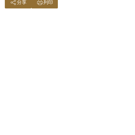
分享
列印
定其共同意圖以非法之方法顛覆政府而著
手實行，係以另案被告蔡孝乾、洪樵、陳
孟德之供述為據。惟其於偵審中否認，並
辯稱其給李舜雨舊臺幣15萬元係讓李君支
付病費，並非供給匪黨使用，原判決未予
詳查敘明，且縱其有參加組織，繳納黨
費，亦無其他具體計劃及作為，因此難認
其已達共同意圖以非法之方法顛覆政府而
著手實行之階段，故認本案非有實據。
2018年12月經促轉會公告撤銷判決處分。