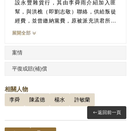
設永豐雜貨行，其由李舜雨介紹加入匪
幫，與洪樵（即劉志敬）聯絡，供給叛徒
經費，並曾繳納黨費，原被派充洪君所組
織臺中工委會之工委不果，復吸收臺中大
展開全部
肚鄉支部負責人陳孟德加以教育等情，並
為臺灣省工委會主要分子。1950年經臺灣
案情
省保安司令部以《懲治叛亂條例》第2條第
1項「共同意圖以非法之方法顛覆政府而著
平復或賠(補)償
手實行」判處死刑，其財產除酌留其家屬
必需生活費外全部沒收。1951年4月3日執
相關人物
行死刑。
李舜
陳孟德
楊水
許敏蘭
其家屬於1999年5月向補償基金會提出申
返回前一頁
請，2001年9月經第2屆第12次臨時董事會
審核通過予以補償。補償理由為原判決認